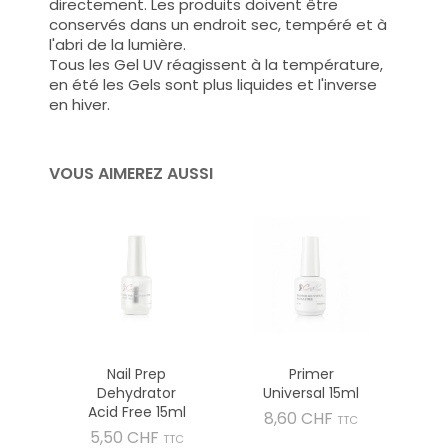
directement. Les produits doivent être
conservés dans un endroit sec, tempéré et à
l'abri de la lumière.
Tous les Gel UV réagissent à la température,
en été les Gels sont plus liquides et l'inverse
en hiver.
VOUS AIMEREZ AUSSI
Nail Prep
Primer
Dehydrator
Universal 15ml
Acid Free 15ml
Prix
8,60 CHF
TTC
Prix
5,50 CHF
TTC