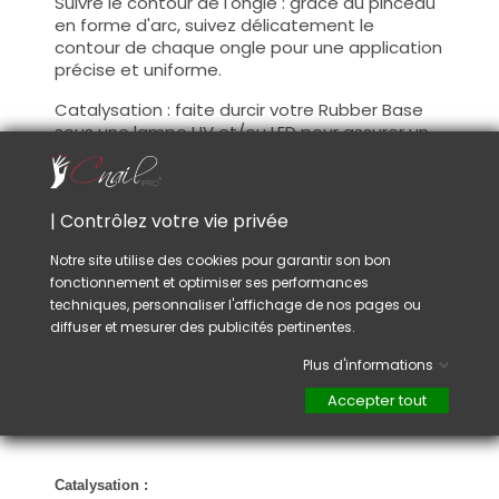
Suivre le contour de l'ongle : grâce au pinceau
en forme d'arc, suivez délicatement le
contour de chaque ongle pour une application
précise et uniforme.
Catalysation : faite durcir votre Rubber Base
sous une lampe UV et/ou LED pour assurer un
durcissement complet.
Couche de cohésion : la légère couche de
| Contrôlez votre vie privée
cohésion, couche collante après le passage
sous Lampe UV ne doit pas être retirée. Elle
Notre site utilise des cookies pour garantir son bon
permet la cohésion avec la couche suivante
fonctionnement et optimiser ses performances
du protocole de la pose que vous avez choisi.
techniques, personnaliser l'affichage de nos pages ou
Si vous souhaitez faire un renforcement, un
diffuser et mesurer des publicités pertinentes.
léger bombé et que votre apex présente des
imperfections, dégraissez la couche de
Plus d'informations
cohésion et limez pour redonner la forme que
vous souhaitez et continuez avec le protocole
Accepter tout
de la pose que vous avez choisie.
Catalysation :