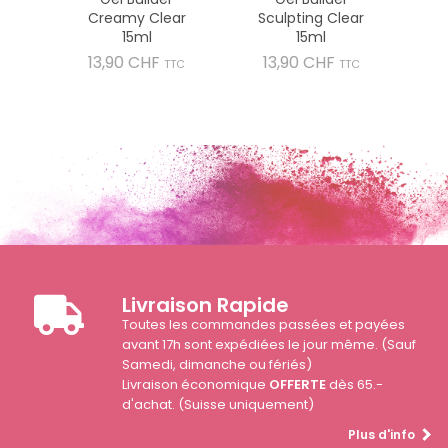
Creamy Clear
Sculpting Clear
15ml
15ml
Prix
Prix
13,90 CHF
13,90 CHF
TTC
TTC
Livraison Rapide
Toutes les commandes passées et payées
avant 17h sont expédiées le jour même. (Sauf
Samedi, dimanche ou fériés)
Livraison économique
OFFERTE
dès 65.-
d'achat. (Suisse uniquement)
Plus d'info