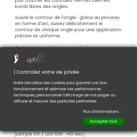
pas toucher les cuticules. Fermez bien les
bords libres des ongles.
Suivre le contour de l'ongle : grâce au pinceau
en forme d'arc, suivez délicatement le
contour de chaque ongle pour une application
précise et uniforme.
Catalysation : faite durcir la finition sous une
lampe UV et/ou LED pour assurer un
durcissement complet.
| Contrôlez votre vie privée
Couche de cohésion : Ce gellack Quick Finish
Galaxy ne laisse aucune couche de cohésion.
Notre site utilise des cookies pour garantir son bon
Laissez la matière refroidir quelques instants
fonctionnement et optimiser ses performances
avant d'appliquer votre huile à cuticule.
techniques, personnaliser l'affichage de nos pages ou
diffuser et mesurer des publicités pertinentes.
Catalysation :
Plus d'informations
Lampe UV / LED 48W
20 sec.
Accepter tout
Lampe UV / LED 24W
30 sec.
Lampe UV / LED 6W
40 sec.