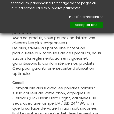
Lampe UV / LED 24W
30 sec.
techniques, personnaliser l'affichage de nos pages ou
Lampe UV / LED 6W
40 sec.
diffuser et mesurer des publicités pertinentes.
Plus d'informations
Information :
Ce produit a été testé et approuvé par les
Accepter tout
centres de formation professionnelle
partenaires.
Avec ce produit, vous pourrez satisfaire vos
clientes les plus exigeantes !
De plus, CNAILPRO porte une attention
particulière aux formules de ces produits, nous
suivons la réglementation en vigueur et
garantissons la conformité de nos produits.
Ceci pour garantir une sécurité d'utilisation
optimale.
Conseil :
Compatible aussi avec les poudres miroirs :
sur la couleur de votre choix, appliquez le
Gellack Quick Finish Ultra Bright, catalysez 30
secs. avec une lampe UV / LED 24/48W afin
que la surface de votre finition soit siliconée.
Frottez votre poudre à effet directement sur