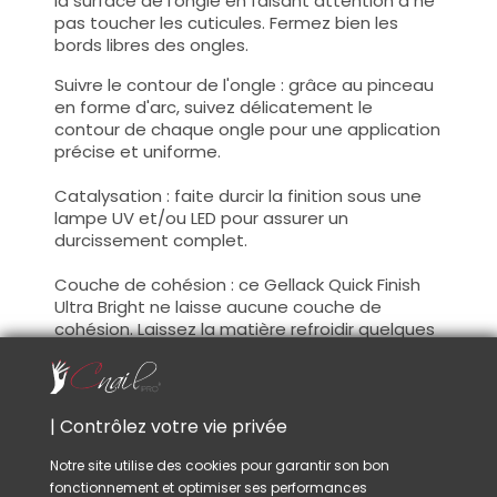
la surface de l'ongle en faisant attention à ne
pas toucher les cuticules. Fermez bien les
bords libres des ongles.
Suivre le contour de l'ongle : grâce au pinceau
en forme d'arc, suivez délicatement le
contour de chaque ongle pour une application
précise et uniforme.
Catalysation : faite durcir la finition sous une
lampe UV et/ou LED pour assurer un
durcissement complet.
Couche de cohésion : ce Gellack Quick Finish
Ultra Bright ne laisse aucune couche de
cohésion. Laissez la matière refroidir quelques
instants avant d'appliquer votre huile à
cuticule.
| Contrôlez votre vie privée
Catalysation :
Notre site utilise des cookies pour garantir son bon
Lampe UV / LED 48W
20 sec.
fonctionnement et optimiser ses performances