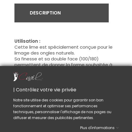
DESCRIPTION
Utilisation :
Cette lime est spécialement conçue pour le
limage des ongles naturels.
Sa finesse et sa double face (100/180)
permettent de donner la forme souhaitée à
l’ongle tout en préservant sa structure.
Elle est idéale pour :
• raccourcir et ajuster la forme du bord libre,
| Contrôlez votre vie privée
• affiner et corriger les contours de l’ongle,
• entretenir la manucure naturelle
Notre site utilise des cookies pour garantir son bon
fonctionnement et optimiser ses performances
Fréquemment utilisée par les professionnels
techniques, personnaliser l'affichage de nos pages ou
de l’onglerie, ces limes conviendront tout
diffuser et mesurer des publicités pertinentes.
autant aux passionnés exigeants, soucieux de
la qualité de leur matériel.
Plus d'informations