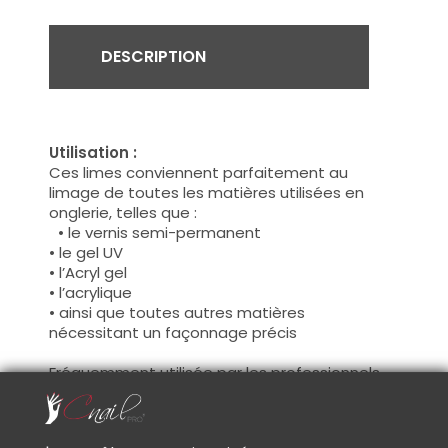
DESCRIPTION
Utilisation :
Ces limes conviennent parfaitement au
limage de toutes les matières utilisées en
onglerie, telles que :
• le vernis semi-permanent
• le gel UV
• l’Acryl gel
• l’acrylique
• ainsi que toutes autres matières
nécessitant un façonnage précis
Fréquemment utilisée par les professionnels
de l’onglerie, ces limes conviendront tout
autant aux passionnés exigeants, soucieux de
la qualité de leur matériel.