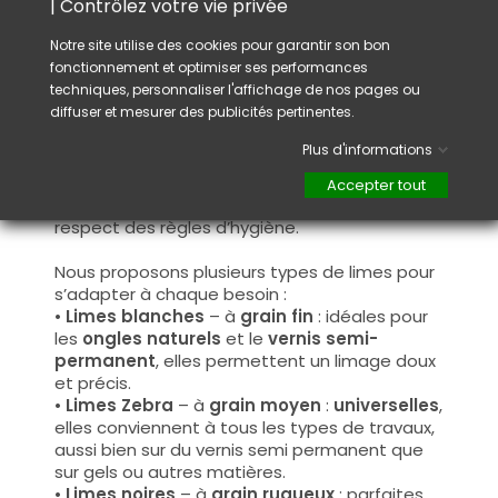
| Contrôlez votre vie privée
Conseil :
Notre site utilise des cookies pour garantir son bon
Avant la première utilisation, il est conseillé
fonctionnement et optimiser ses performances
d’adoucir légèrement les bords de votre lime
techniques, personnaliser l'affichage de nos pages ou
afin d’éviter toute irritation ou blessure
diffuser et mesurer des publicités pertinentes.
cutanée. Pour cela, utilisez une lime déjà
usagée pour arrondir les angles de la nouvelle.
Plus d'informations
Ce produit n’est pas désinfectable, il est
destiné à un usage unique ou à une utilisation
Accepter tout
réservée à la même cliente, dans un strict
respect des règles d’hygiène.
Nous proposons plusieurs types de limes pour
s’adapter à chaque besoin :
•
Limes blanches
– à
grain fin
: idéales pour
les
ongles naturels
et le
vernis semi-
permanent
, elles permettent un limage doux
et précis.
•
Limes Zebra
– à
grain moyen
:
universelles
,
elles conviennent à tous les types de travaux,
aussi bien sur du vernis semi permanent que
sur gels ou autres matières.
•
Limes noires
– à
grain rugueux
: parfaites