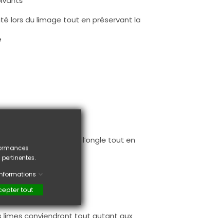
solvants
lité lors du limage tout en préservant la
e
es naturels.
 la forme souhaitée à l’ongle tout en
rformances
 pertinentes.
'informations
epter tout
es limes conviendront tout autant aux