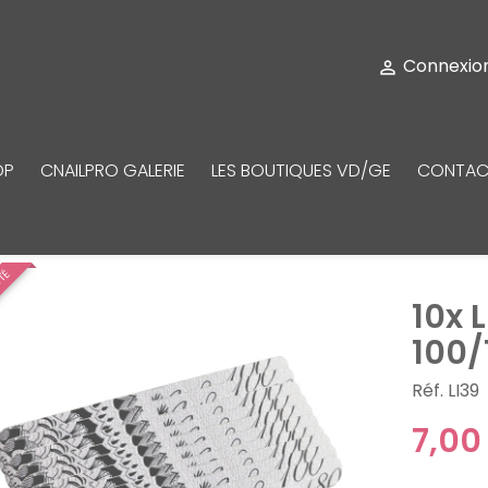
Connexio

OP
CNAILPRO GALERIE
LES BOUTIQUES VD/GE
CONTAC
UTÉ
10x 
100/
Réf. LI39
7,00