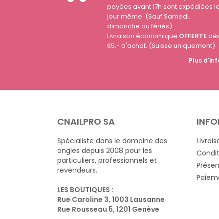
payées avant 17h sont expédiées l
jour même. (Sauf Samedi,
dimanche ou fériés)
Livraison économique
OFFERTE
dè
65.- d'achat. (Suisse uniquement)
Plus d'inf
CNAILPRO SA
INFO
Spécialiste dans le domaine des
Livrais
ongles depuis 2008 pour les
Condit
particuliers, professionnels et
Présen
revendeurs.
Paieme
LES BOUTIQUES :
Rue Caroline 3, 1003 Lausanne
Rue Rousseau 5, 1201 Genève