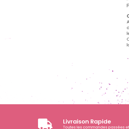
p
C
A
d
l
C
l
Livraison Rapide
Toutes les commandes passées e