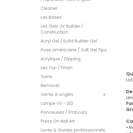
Cleaner
Les Bases
Les Gels UV Builder /
Construction
Acryl Gel / Solid Builder Gel
Pose américaine / Soft Gel Tips
Acrylique / Dipping
Les Top / Finish
Qu
Soins
Lo
Remover
Des
Vernis à ongles

Li
Fo
Lampe UV - LED
Gr
Ponceuses / Embouts
Ca
Press On Nail Art
• R
Livres & Guides professionnels