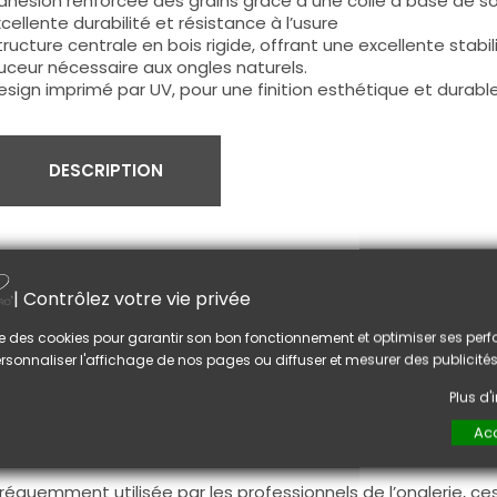
dhésion renforcée des grains grâce à une colle à base de 
xcellente durabilité et résistance à l’usure
tructure centrale en bois rigide, offrant une excellente stabi
ceur nécessaire aux ongles naturels.
esign imprimé par UV, pour une finition esthétique et durabl
DESCRIPTION
tilisation :
ette lime est spécialement conçue pour le limage des ongl
| Contrôlez votre vie privée
a finesse et sa double face (100/180) permettent de donner
lise des cookies pour garantir son bon fonctionnement et optimiser ses pe
réservant sa structure.
rsonnaliser l'affichage de nos pages ou diffuser et mesurer des publicités
lle est idéale pour :
Plus d
 raccourcir et ajuster la forme du bord libre,
 affiner et corriger les contours de l’ongle,
Acc
 entretenir la manucure naturelle
réquemment utilisée par les professionnels de l’onglerie, c