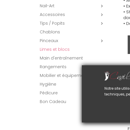
• A
• E
Nail-Art

• S
Accessoires

dou
• D
Tips / Popits

Chablons
Pinceaux

Limes et blocs
Main d'entraînement
Rangements
U
Mobilier et équipement
C
S
Hygiène
Notre site uti
p
Pédicure
techniques, pe
E
Bon Cadeau
•
•
•
F