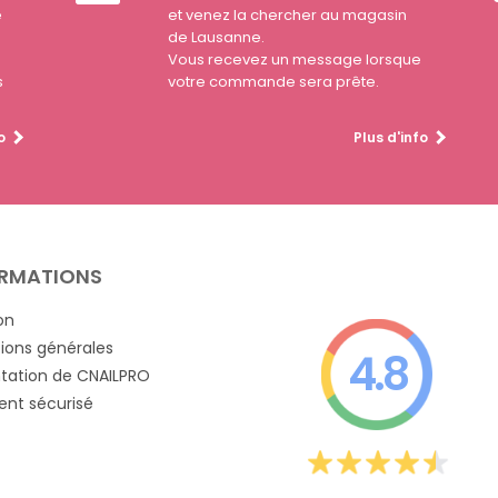
e
et venez la chercher au magasin
de Lausanne.
Vous recevez un message lorsque
s
votre commande sera prête.
o
Plus d'info
RMATIONS
on
ions générales
4.8
tation de CNAILPRO
nt sécurisé