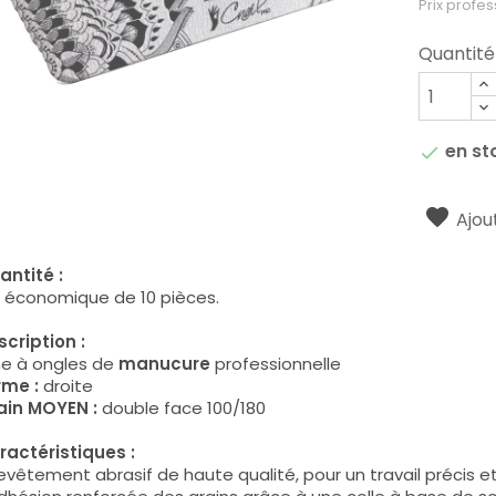
Prix profes
Quantité
en st

Ajout
antité :
t économique de 10 pièces.
cription :
me à ongles de
manucure
professionnelle
rme :
droite
ain MOYEN :
double face 100/180
ractéristiques :
evêtement abrasif de haute qualité, pour un travail précis e