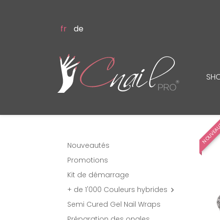
fr
de
SH
NOUVEA
Nouveautés
Promotions
Kit de démarrage
+ de 1'000 Couleurs hybrides

Semi Cured Gel Nail Wraps
Préparation des ongles