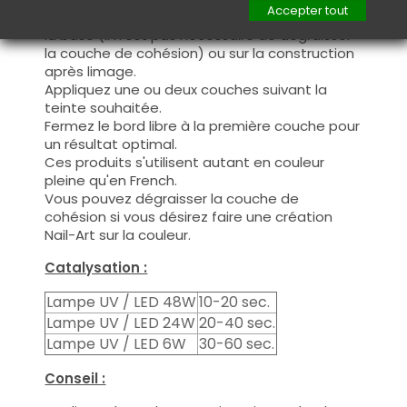
Accepter tout
Cette couleur s'applique avec son pinceau sur
la base (il n'est pas nécessaire de dégraisser
la couche de cohésion) ou sur la construction
après limage.
Appliquez une ou deux couches suivant la
teinte souhaitée.
Fermez le bord libre à la première couche pour
un résultat optimal.
Ces produits s'utilisent autant en couleur
pleine qu'en French.
Vous pouvez dégraisser la couche de
cohésion si vous désirez faire une création
Nail-Art sur la couleur.
Catalysation :
Lampe UV / LED 48W
10-20 sec.
Lampe UV / LED 24W
20-40 sec.
Lampe UV / LED 6W
30-60 sec.
Conseil :