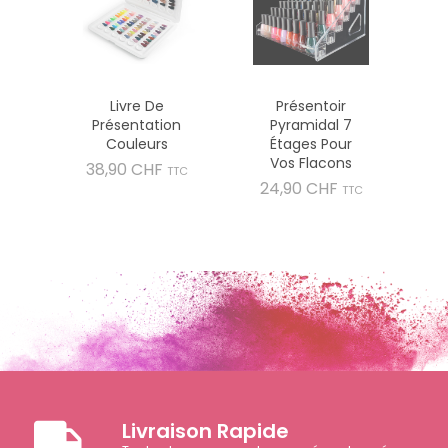
Livre De
Présentoir
Présentation
Pyramidal 7
Couleurs
Étages Pour
Vos Flacons
Prix
38,90 CHF
TTC
Prix
24,90 CHF
TTC
Livraison Rapide