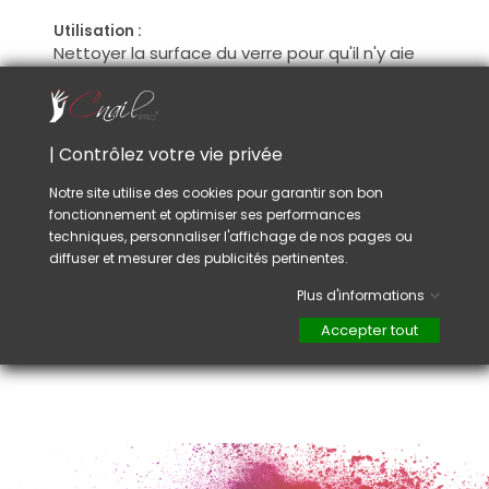
Utilisation :
Nettoyer la surface du verre pour qu'il n'y aie
plus de résidus.
Une fois la surface séche et propre, sprayez
avec le produit la partie en verre.
Retirez la pellicule de protection du film puis
| Contrôlez votre vie privée
appliquez sur le verre.
Placez le film correctement et avec la
Notre site utilise des cookies pour garantir son bon
raclette retirez l'exédent de liquide et les
fonctionnement et optimiser ses performances
bulles.
techniques, personnaliser l'affichage de nos pages ou
Laissez sécher 30 min.
diffuser et mesurer des publicités pertinentes.
Dimensions :
Plus d'informations
9.5cm x 40.5cm
Accepter tout
19cm x 40.5cm