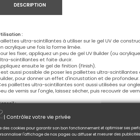
DESCRIPTION
tilisation :
aillettes ultra-scintillantes à utiliser sur le gel UV de constr
n acrylique une fois la forme limée.
our les fixer, appliquez un peu de gel UV Builder (ou acrylique
ltra-scintillantes et faite durcir.
ppliquez ensuite le gel de finition (Finish).
l est aussi possible de poser les paillettes ultra-scintillante
uilder, pour donner un effet d'incrustation et de profondeur
es paillettes ultra-scintillantes sont aussi utilisées sur ongle
eu de vernis sur l'ongle, laissez sécher, puis recouvrir de ve
onseil :
i vous choisissez la technique avant le Gel UV Finish, une fois 
ur la construction, limez les parties des paillettes ultra-sci
| Contrôlez votre vie privée
arantira une finition lisse et sans défaut.
lise des cookies pour garantir son bon fonctionnement et optimiser ses pe
rsonnaliser l'affichage de nos pages ou diffuser et mesurer des publicités