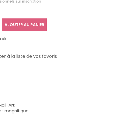
sionnels sur inscription
AJOUTER AU PANIER
ock
er à la liste de vos favoris
ail-Art.
nt magnifique.