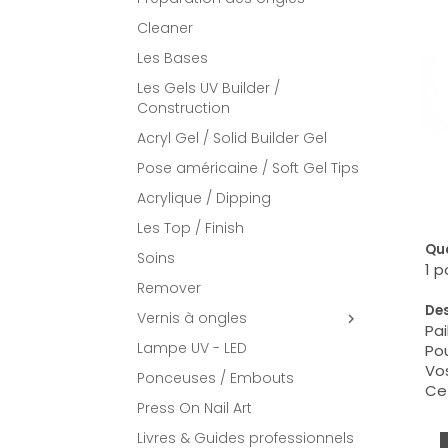
Cleaner
Les Bases
Les Gels UV Builder /
Construction
Acryl Gel / Solid Builder Gel
Pose américaine / Soft Gel Tips
Acrylique / Dipping
Les Top / Finish
Qua
Soins
1 p
Remover
Des
Vernis à ongles

Pai
Lampe UV - LED
Pou
Vos
Ponceuses / Embouts
Ce 
Press On Nail Art
Livres & Guides professionnels