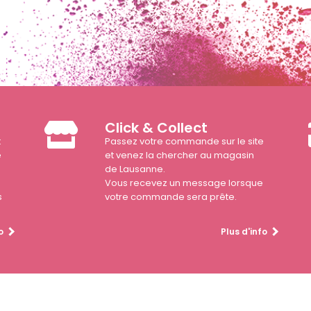
Click & Collect
t
Passez votre commande sur le site
e
et venez la chercher au magasin
de Lausanne.
Vous recevez un message lorsque
s
votre commande sera prête.
o
Plus d'info