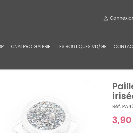
Connexio

OP
CNAILPRO GALERIE
LES BOUTIQUES VD/GE
CONTAC
Pail
iris
Réf. PA4
3,90