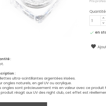
Prix profes
Quantité
en st

Ajout
ntité :
ot.
cription :
llettes ultra-scintillantes argentées irisées.
r ongles naturels, en gel UV ou acrylique.
 ongles sont précieusement mis en valeur avec ce produit N
produit réagit aux UV des night club, cet effet est réelleme