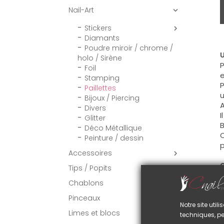
Nail-Art

Stickers

Diamants
Poudre miroir / chrome /
U
holo / Sirène
P
Foil
e
Stamping
P
Paillettes
u
Bijoux / Piercing
A
Divers
I
Glitter
B
Déco Métallique
C
Peinture / dessin
p
Accessoires

C
Tips / Popits

S
Chablons
s
g
Pinceaux

Notre site uti
Limes et blocs
techniques, pe