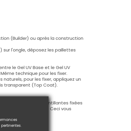
uction (Builder) ou après la construction
) sur l'ongle, déposez les paillettes
s entre le Gel UV Base et le Gel UV
. Même technique pour les fixer.
s naturels, pour les fixer, appliquez un
rnis transparent (Top Coat).
les paillettes ultra-scintillantes fixées
ntillantes qui dépassent. Ceci vous
rformances
 pertinentes.