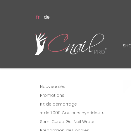
fr
de
SH
Nouveautés
Promotions
Kit de démarrage
+ de 1'000 Couleurs hybrides

Semi Cured Gel Nail Wraps
Préparation des ongles