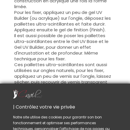
construction en acrylique une fois la forme
limée.
Pour les fixer, appliquez un peu de gel UV
Builder (ou acrylique) sur l'ongle, déposez les
paillettes ultra-scintillantes et faite durcir.
Appliquez ensuite le gel de finition (Finish).
Il est aussi possible de poser les paillettes
ultra-scintillantes entre le Gel UV Base et le
Gel UV Builder, pour donner un effet
d'incrustation et de profondeur. Même
technique pour les fixer.
Ces paillettes ultra-scintillantes sont aussi
utilisées sur ongles naturels, pour les fixer,
appliquez un peu de vernis sur l'ongle, laissez
sécher, puis recouvrir de vernis transparent
(Top Coat).
Conseil :
Si vous choisissez la technique avant le Gel UV
| Contrôlez votre vie privée
Finish, une fois les paillettes ultra-scintillantes
fixées sur la construction, limez les parties des
Notre site utilise des cookies pour garantir son bon
paillettes ultra-scintillantes qui dépassent.
fonctionnement et optimiser ses performances
Ceci vous garantira une finition lisse et sans
techniques, personnaliser l'affichage de nos pages ou