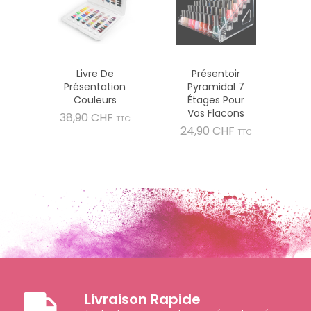
Livre De
Présentoir
Présentation
Pyramidal 7
Couleurs
Étages Pour
Vos Flacons
Prix
38,90 CHF
TTC
Prix
24,90 CHF
TTC
Livraison Rapide