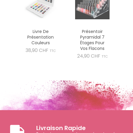
Livre De
Présentoir
Présentation
Pyramidal 7
Couleurs
Étages Pour
Vos Flacons
Prix
38,90 CHF
TTC
Prix
24,90 CHF
TTC
Livraison Rapide