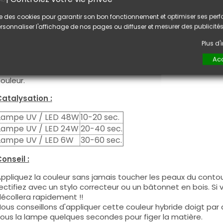
tilisation :
lise des cookies pour garantir son bon fonctionnement et optimiser ses pe
ette couleur s'applique avec son pinceau, de manière fine, s
rsonnaliser l'affichage de nos pages ou diffuser et mesurer des publicités
égraisser la couche de cohésion) ou sur la construction apr
e produit s'applique en deux couches, fermez le bord libre 
Plus d
euxième couche pour garantir un résultat optimal.
Acc
es produits s'utilisent autant en couleur pleine qu'en French
ous pouvez dégraisser la couche de cohésion si vous désirez 
ouleur.
atalysation :
Lampe UV / LED 48W
10-20 sec.
Lampe UV / LED 24W
20-40 sec.
Lampe UV / LED 6W
30-60 sec.
onseil :
ppliquez la couleur sans jamais toucher les peaux du contour
ectifiez avec un stylo correcteur ou un bâtonnet en bois. Si
écollera rapidement !!
ous conseillons d'appliquer cette couleur hybride doigt par do
ous la lampe quelques secondes pour figer la matière.