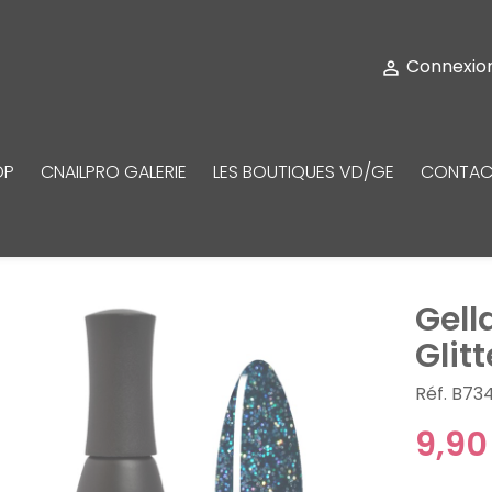
Connexio

OP
CNAILPRO GALERIE
LES BOUTIQUES VD/GE
CONTAC
Gell
Glitt
Réf. B73
9,90