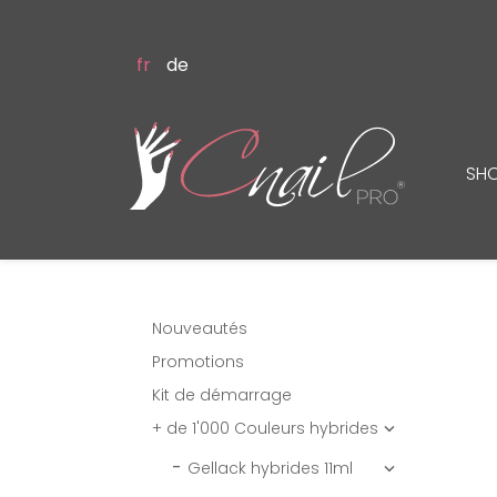
fr
de
SH
Nouveautés
Promotions
Kit de démarrage
+ de 1'000 Couleurs hybrides

Gellack hybrides 11ml
