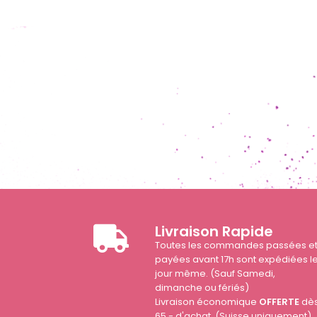
Livraison Rapide
Toutes les commandes passées e
payées avant 17h sont expédiées l
jour même. (Sauf Samedi,
dimanche ou fériés)
Livraison économique
OFFERTE
dè
65.- d'achat. (Suisse uniquement)