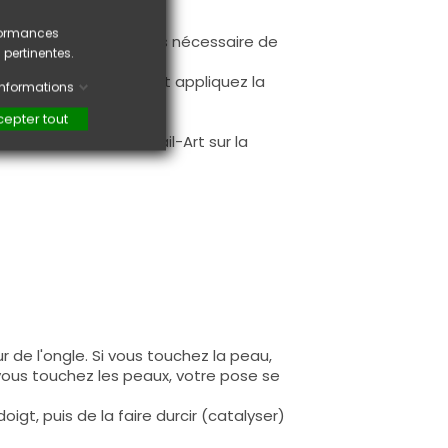
rformances
ur la base (il n'est pas nécessaire de
 pertinentes.
ès limage.
à la première couche et appliquez la
'informations
epter tout
.
faire une création Nail-Art sur la
 de l'ongle. Si vous touchez la peau,
 vous touchez les peaux, votre pose se
igt, puis de la faire durcir (catalyser)