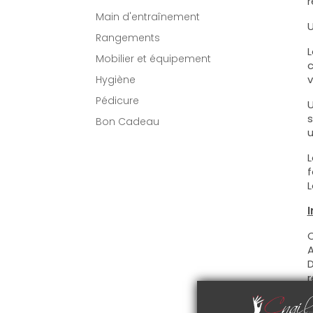
r
Main d'entraînement
U
Rangements
L
Mobilier et équipement
c
v
Hygiène
Pédicure
U
s
Bon Cadeau
u
L
f
L
I
C
A
D
r
C