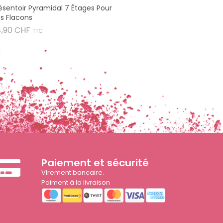
ésentoir Pyramidal 7 Étages Pour
s Flacons
Prix
4,90 CHF
TTC
Paiement et sécurité
Virement bancaire.
Paiment à la livraison