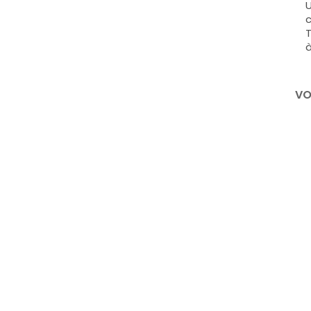
U
c
T
à
VO