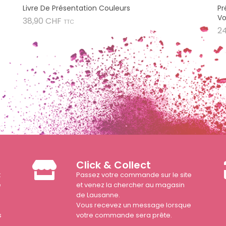
Livre De Présentation Couleurs
Pr
Vo
Prix
38,90 CHF
TTC
2
Click & Collect
t
Passez votre commande sur le site
e
et venez la chercher au magasin
de Lausanne.
Vous recevez un message lorsque
s
votre commande sera prête.