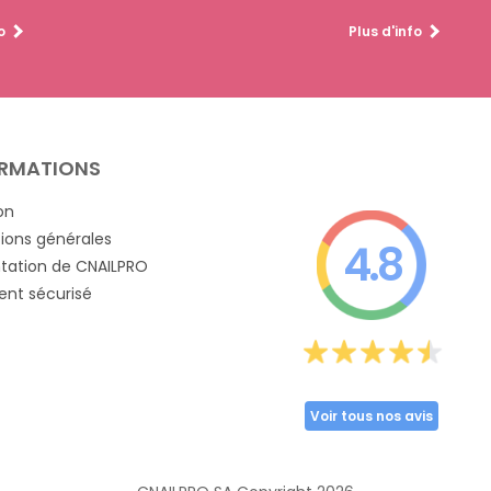
o
Plus d'info
RMATIONS
on
ions générales
4.8
tation de CNAILPRO
nt sécurisé
Voir tous nos avis