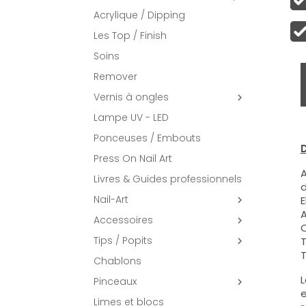
Acrylique / Dipping
Les Top / Finish
Soins
Remover
Vernis à ongles

Lampe UV - LED
Ponceuses / Embouts
D
Press On Nail Art
A
Livres & Guides professionnels
d
Nail-Art
E

A
Accessoires

C
Tips / Popits
T

T
Chablons
L
Pinceaux

e
Limes et blocs