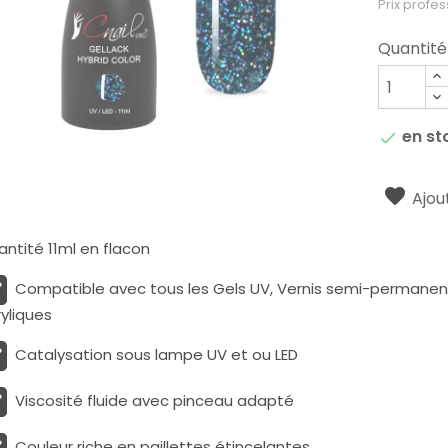
Prix profes
Quantité
en st

Ajout
ntité 11ml en flacon
Compatible avec tous les Gels UV, Vernis semi-permanents
yliques
Catalysation sous lampe UV et ou LED
Viscosité fluide avec pinceau adapté
Couleur riche en paillettes étincelantes