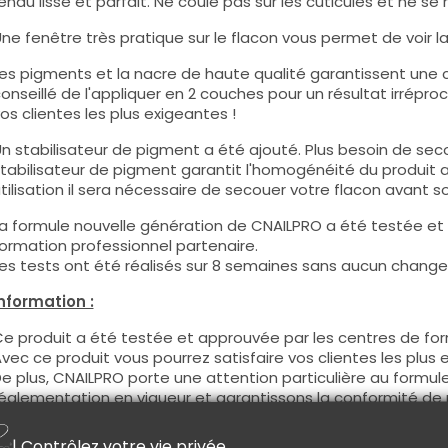
endu lisse et parfait. Ne coule pas sur les cuticules et ne se 
ne fenêtre très pratique sur le flacon vous permet de voir la c
es pigments et la nacre de haute qualité garantissent une co
onseillé de l'appliquer en 2 couches pour un résultat irréproc
os clientes les plus exigeantes !
n stabilisateur de pigment a été ajouté. Plus besoin de seco
tabilisateur de pigment garantit l'homogénéité du produit 
tilisation il sera nécessaire de secouer votre flacon avant son
a formule nouvelle génération de CNAILPRO a été testée et
ormation professionnel partenaire.
es tests ont été réalisés sur 8 semaines sans aucun changem
nformation :
e produit a été testée et approuvée par les centres de for
vec ce produit vous pourrez satisfaire vos clientes les plus 
e plus, CNAILPRO porte une attention particulière au formule
églementation en vigueur et garantissons la conformité de 
eci pour garantir une sécurité d'utilisation optimale.
| Contrôlez votre vie privée