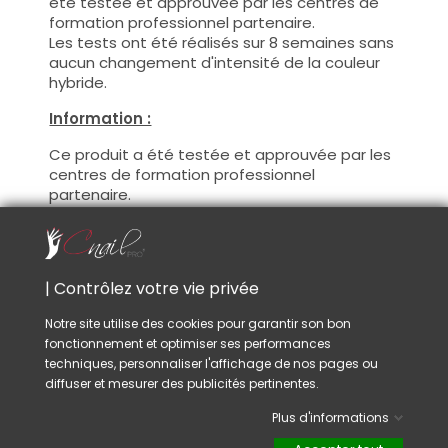
été testée et approuvée par les centres de
formation professionnel partenaire.
Les tests ont été réalisés sur 8 semaines sans
aucun changement d'intensité de la couleur
hybride.
Information :
Ce produit a été testée et approuvée par les
centres de formation professionnel
partenaire.
Avec ce produit vous pourrez satisfaire vos
clientes les plus exigeantes !
De plus, CNAILPRO porte une attention
particulière au formule de ces produits, nous
| Contrôlez votre vie privée
suivons la réglementation en vigueur et
garantissons la conformité de nos produits.
Notre site utilise des cookies pour garantir son bon
Ceci pour garantir une sécurité d'utilisation
fonctionnement et optimiser ses performances
optimale.
techniques, personnaliser l'affichage de nos pages ou
diffuser et mesurer des publicités pertinentes.
Utilisation :
Plus d'informations
Cette couleur s'applique avec son pinceau, de
manière fine, sur la base (il n'est pas