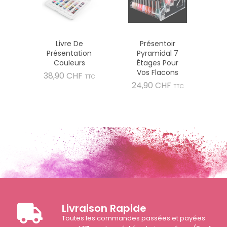
Livre De
Présentoir
Présentation
Pyramidal 7
Couleurs
Étages Pour
Vos Flacons
Prix
38,90 CHF
TTC
Prix
24,90 CHF
TTC
Livraison Rapide
Toutes les commandes passées et payées