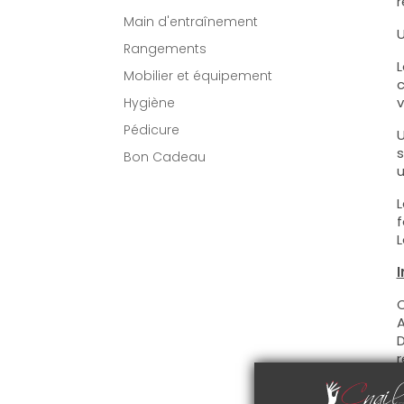
r
Main d'entraînement
U
Rangements
L
Mobilier et équipement
c
v
Hygiène
Pédicure
U
s
Bon Cadeau
u
L
f
L
I
C
A
D
r
C