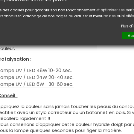
tilisation :
lise des cookies pour garantir son bon fonctionnement et optimiser ses pe
ette couleur s'applique avec son pinceau, de manière fine, s
rsonnaliser l'affichage de nos pages ou diffuser et mesurer des publicités
égraisser la couche de cohésion) ou sur la construction apr
e produit s'applique en deux couches, fermez le bord libre 
Plus d
euxième couche pour garantir un résultat optimal.
Acc
es produits s'utilisent autant en couleur pleine qu'en French
ous pouvez dégraisser la couche de cohésion si vous désirez 
ouleur.
atalysation :
Lampe UV / LED 48W
10-20 sec.
Lampe UV / LED 24W
20-40 sec.
Lampe UV / LED 6W
30-60 sec.
onseil :
ppliquez la couleur sans jamais toucher les peaux du contour
ectifiez avec un stylo correcteur ou un bâtonnet en bois. Si
écollera rapidement !!
ous conseillons d'appliquer cette couleur hybride doigt par do
ous la lampe quelques secondes pour figer la matière.