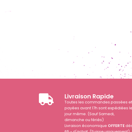
Livraison Rapide
Toutes les commandes passées e
payées avant 17h sont expédiées l
jour même. (Sauf Samedi,
dimanche ou fériés)
Livraison économique
OFFERTE
dè
65.- d'achat. (Suisse uniquement)