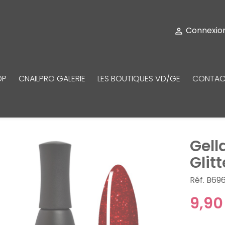
Connexio

OP
CNAILPRO GALERIE
LES BOUTIQUES VD/GE
CONTAC
Gell
Glitt
Réf. B69
9,90