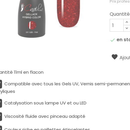
Prix profes
Quantité
en st

Ajout
ntité 11ml en flacon
Compatible avec tous les Gels UV, Vernis semi-permanents
yliques
Catalysation sous lampe UV et ou LED
Viscosité fluide avec pinceau adapté
Couleur riche en paillettes étincelantes