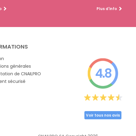
o
Plus d'info
RMATIONS
on
ions générales
4.8
tation de CNAILPRO
nt sécurisé
Voir tous nos avis