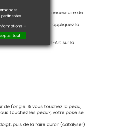
rformances
ur la base (il n'est pas nécessaire de
 pertinentes.
ès limage.
à la première couche et appliquez la
'informations
epter tout
.
faire une création Nail-Art sur la
 de l'ongle. Si vous touchez la peau,
 vous touchez les peaux, votre pose se
igt, puis de la faire durcir (catalyser)