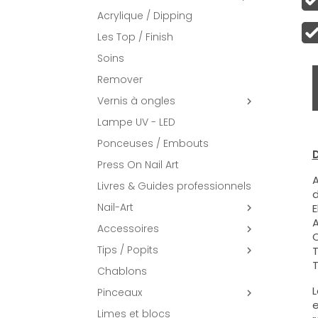
Acrylique / Dipping
Les Top / Finish
Soins
Remover
Vernis à ongles

Lampe UV - LED
Ponceuses / Embouts
D
Press On Nail Art
A
Livres & Guides professionnels
d
Nail-Art
E

A
Accessoires

C
Tips / Popits
T

T
Chablons
L
Pinceaux

e
Limes et blocs