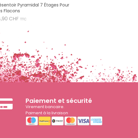
ésentoir Pyramidal 7 Étages Pour
s Flacons
Prix
4,90 CHF
TTC
Paiement et sécurité
Virement bancaire.
Paiment à la livraison