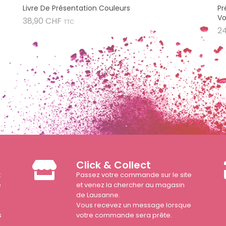
Livre De Présentation Couleurs
Pr
Vo
Prix
38,90 CHF
TTC
2
Click & Collect
t
Passez votre commande sur le site
e
et venez la chercher au magasin
de Lausanne.
Vous recevez un message lorsque
s
votre commande sera prête.