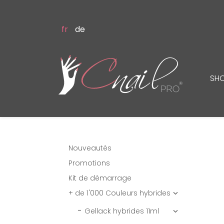
fr
de
SH
Nouveautés
Promotions
Kit de démarrage
+ de 1'000 Couleurs hybrides

Gellack hybrides 11ml
