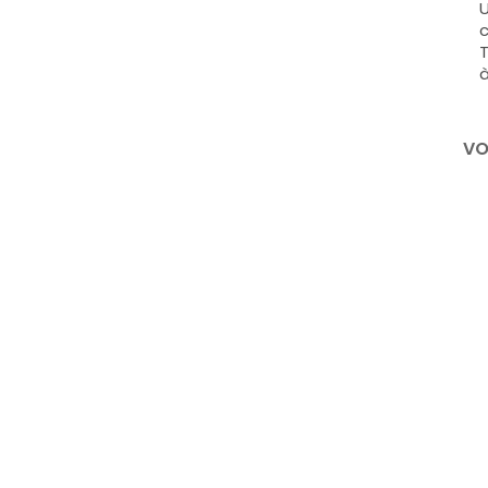
U
c
T
à
VO