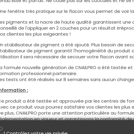
endu lisse et parfait. Ne coule pas sur les cuticules et ne se 
ne fenêtre très pratique sur le flacon vous permet de voir la c
es pigments et la nacre de haute qualité garantissent une co
onseillé de l'appliquer en 2 couches pour un résultat irréproc
os clientes les plus exigeantes !
n stabilisateur de pigment a été ajouté. Plus besoin de seco
tabilisateur de pigment garantit l'homogénéité du produit 
tilisation il sera nécessaire de secouer votre flacon avant son
a formule nouvelle génération de CNAILPRO a été testée et
ormation professionnel partenaire.
es tests ont été réalisés sur 8 semaines sans aucun changem
nformation :
e produit a été testée et approuvée par les centres de for
vec ce produit vous pourrez satisfaire vos clientes les plus 
e plus, CNAILPRO porte une attention particulière au formule
églementation en vigueur et garantissons la conformité de 
eci pour garantir une sécurité d'utilisation optimale.
| Contrôlez votre vie privée