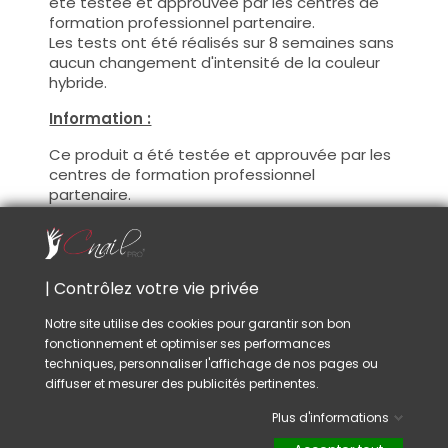
été testée et approuvée par les centres de
formation professionnel partenaire.
Les tests ont été réalisés sur 8 semaines sans
aucun changement d'intensité de la couleur
hybride.
Information :
Ce produit a été testée et approuvée par les
centres de formation professionnel
partenaire.
Avec ce produit vous pourrez satisfaire vos
clientes les plus exigeantes !
De plus, CNAILPRO porte une attention
particulière au formule de ces produits, nous
| Contrôlez votre vie privée
suivons la réglementation en vigueur et
garantissons la conformité de nos produits.
Notre site utilise des cookies pour garantir son bon
Ceci pour garantir une sécurité d'utilisation
fonctionnement et optimiser ses performances
optimale.
techniques, personnaliser l'affichage de nos pages ou
diffuser et mesurer des publicités pertinentes.
Utilisation :
Plus d'informations
Cette couleur s'applique avec son pinceau, de
manière fine, sur la base (il n'est pas