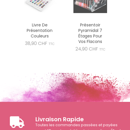
Livre De
Présentoir
Présentation
Pyramidal 7
Couleurs
Étages Pour
Vos Flacons
Prix
38,90 CHF
TTC
Prix
24,90 CHF
TTC
Livraison Rapide
Toutes les commandes passées et payées