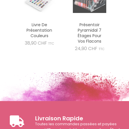
Livre De
Présentoir
Présentation
Pyramidal 7
Couleurs
Étages Pour
Vos Flacons
Prix
38,90 CHF
TTC
Prix
24,90 CHF
TTC
Livraison Rapide
Toutes les commandes passées et payées