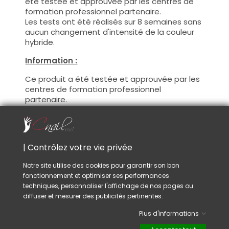
été testée et approuvée par les centres de
formation professionnel partenaire.
Les tests ont été réalisés sur 8 semaines sans
aucun changement d'intensité de la couleur
hybride.
Information :
Ce produit a été testée et approuvée par les
centres de formation professionnel
partenaire.
Avec ce produit vous pourrez satisfaire vos
clientes les plus exigeantes !
De plus, CNAILPRO porte une attention
particulière au formule de ces produits, nous
| Contrôlez votre vie privée
suivons la réglementation en vigueur et
garantissons la conformité de nos produits.
Notre site utilise des cookies pour garantir son bon
Ceci pour garantir une sécurité d'utilisation
fonctionnement et optimiser ses performances
optimale.
techniques, personnaliser l'affichage de nos pages ou
diffuser et mesurer des publicités pertinentes.
Utilisation :
Plus d'informations
Cette couleur s'applique avec son pinceau, de
manière fine, sur la base (il n'est pas