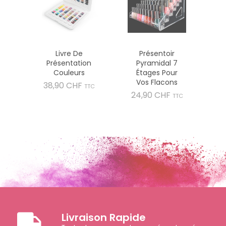
Livre De
Présentoir
Présentation
Pyramidal 7
Couleurs
Étages Pour
Vos Flacons
Prix
38,90 CHF
TTC
Prix
24,90 CHF
TTC
Livraison Rapide