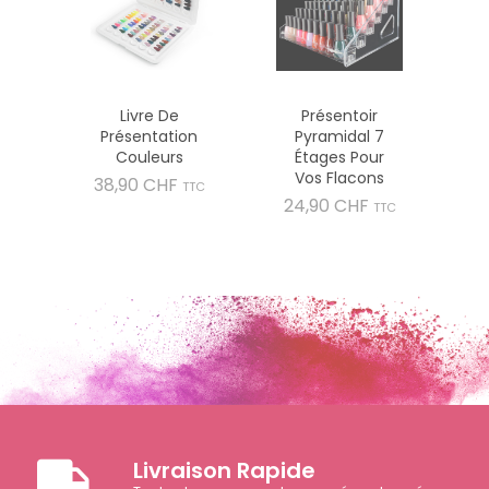
Livre De
Présentoir
Présentation
Pyramidal 7
Couleurs
Étages Pour
Vos Flacons
Prix
38,90 CHF
TTC
Prix
24,90 CHF
TTC
Livraison Rapide