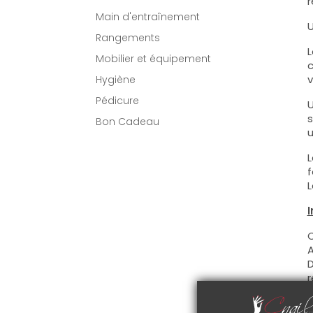
r
Main d'entraînement
U
Rangements
L
Mobilier et équipement
c
v
Hygiène
Pédicure
U
s
Bon Cadeau
u
L
f
L
I
C
A
D
r
C