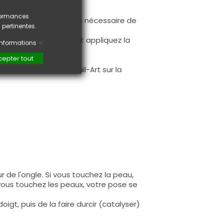
rformances
ur la base (il n'est pas nécessaire de
 pertinentes.
ès limage.
à la première couche et appliquez la
'informations
epter tout
.
faire une création Nail-Art sur la
 de l'ongle. Si vous touchez la peau,
 vous touchez les peaux, votre pose se
igt, puis de la faire durcir (catalyser)