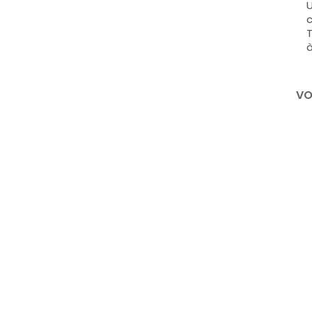
U
c
T
à
VO