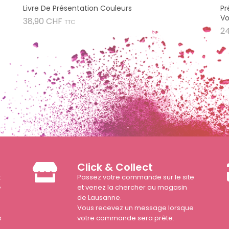
Livre De Présentation Couleurs
Pr
Vo
Prix
38,90 CHF
TTC
2
Click & Collect
t
Passez votre commande sur le site
e
et venez la chercher au magasin
de Lausanne.
Vous recevez un message lorsque
s
votre commande sera prête.