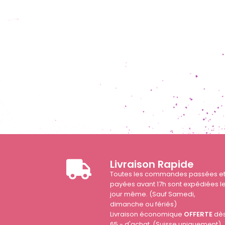
Livraison Rapide
Toutes les commandes passées e
payées avant 17h sont expédiées l
jour même. (Sauf Samedi,
dimanche ou fériés)
Livraison économique
OFFERTE
dè
65.- d'achat. (Suisse uniquement)