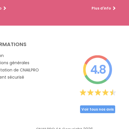
o
Plus d'info
RMATIONS
on
ions générales
4.8
tation de CNAILPRO
nt sécurisé
Voir tous nos avis