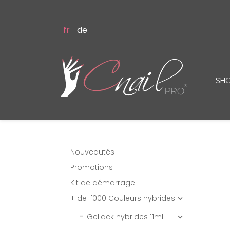
fr
de
SH
Nouveautés
Promotions
Kit de démarrage
+ de 1'000 Couleurs hybrides

Gellack hybrides 11ml
