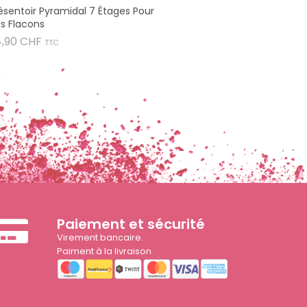
ésentoir Pyramidal 7 Étages Pour
s Flacons
Prix
4,90 CHF
TTC
Paiement et sécurité
Virement bancaire.
Paiment à la livraison