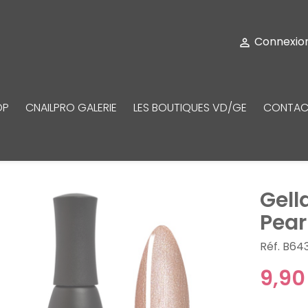
Connexio

OP
CNAILPRO GALERIE
LES BOUTIQUES VD/GE
CONTAC
Gell
Pear
Réf. B64
9,90