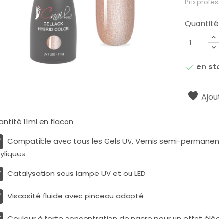
Prix profes
Quantité
en st

Ajout
ntité 11ml en flacon
Compatible avec tous les Gels UV, Vernis semi-permanents
yliques
Catalysation sous lampe UV et ou LED
Viscosité fluide avec pinceau adapté
Couleur à forte concentration de nacre pour un effet élé