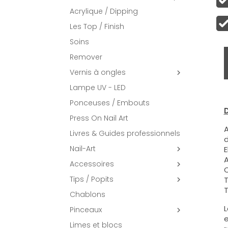
Acrylique / Dipping
Les Top / Finish
Soins
Remover
Vernis à ongles

Lampe UV - LED
Ponceuses / Embouts
D
Press On Nail Art
A
Livres & Guides professionnels
d
Nail-Art
E

A
Accessoires

C
Tips / Popits
T

T
Chablons
L
Pinceaux

e
Limes et blocs