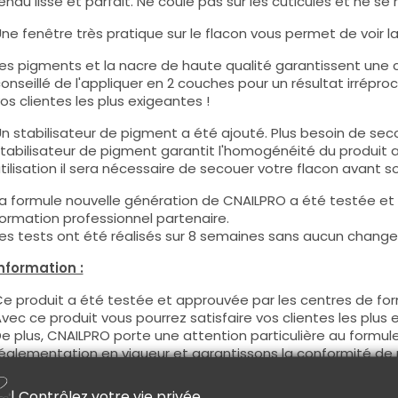
endu lisse et parfait. Ne coule pas sur les cuticules et ne se 
ne fenêtre très pratique sur le flacon vous permet de voir la c
es pigments et la nacre de haute qualité garantissent une co
onseillé de l'appliquer en 2 couches pour un résultat irréproc
os clientes les plus exigeantes !
n stabilisateur de pigment a été ajouté. Plus besoin de seco
tabilisateur de pigment garantit l'homogénéité du produit 
tilisation il sera nécessaire de secouer votre flacon avant son
a formule nouvelle génération de CNAILPRO a été testée et
ormation professionnel partenaire.
es tests ont été réalisés sur 8 semaines sans aucun changem
nformation :
e produit a été testée et approuvée par les centres de for
vec ce produit vous pourrez satisfaire vos clientes les plus 
e plus, CNAILPRO porte une attention particulière au formule
églementation en vigueur et garantissons la conformité de 
eci pour garantir une sécurité d'utilisation optimale.
| Contrôlez votre vie privée