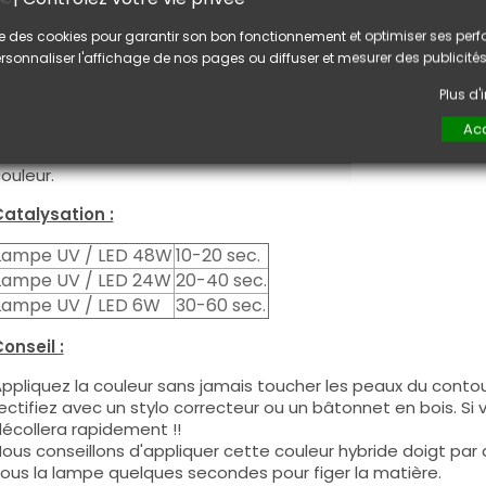
tilisation :
lise des cookies pour garantir son bon fonctionnement et optimiser ses pe
ette couleur s'applique avec son pinceau, de manière fine, s
rsonnaliser l'affichage de nos pages ou diffuser et mesurer des publicités
égraisser la couche de cohésion) ou sur la construction apr
e produit s'applique en deux couches, fermez le bord libre 
Plus d
euxième couche pour garantir un résultat optimal.
Acc
es produits s'utilisent autant en couleur pleine qu'en French
ous pouvez dégraisser la couche de cohésion si vous désirez 
ouleur.
atalysation :
Lampe UV / LED 48W
10-20 sec.
Lampe UV / LED 24W
20-40 sec.
Lampe UV / LED 6W
30-60 sec.
onseil :
ppliquez la couleur sans jamais toucher les peaux du contour
ectifiez avec un stylo correcteur ou un bâtonnet en bois. Si
écollera rapidement !!
ous conseillons d'appliquer cette couleur hybride doigt par do
ous la lampe quelques secondes pour figer la matière.