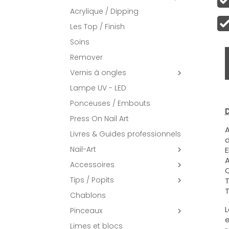
Acrylique / Dipping
Les Top / Finish
Soins
Remover
Vernis à ongles

Lampe UV - LED
Ponceuses / Embouts
D
Press On Nail Art
A
Livres & Guides professionnels
d
Nail-Art
E

A
Accessoires

C
Tips / Popits
T

T
Chablons
L
Pinceaux

e
Limes et blocs