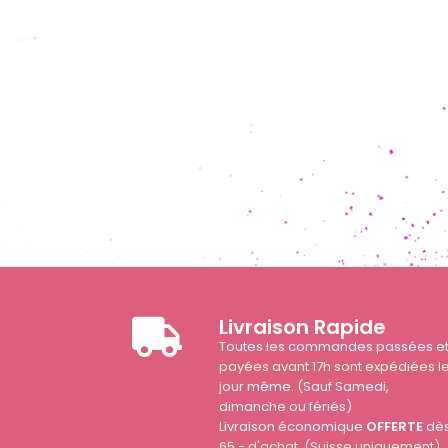
Livraison Rapide
Toutes les commandes passées e
payées avant 17h sont expédiées l
jour même. (Sauf Samedi,
dimanche ou fériés)
Livraison économique
OFFERTE
dè
65.- d'achat. (Suisse uniquement)