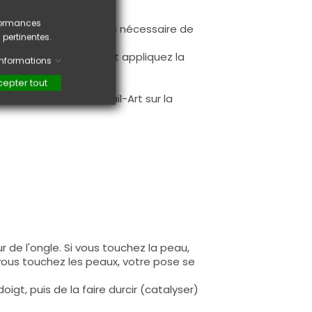
rformances
ur la base (il n'est pas nécessaire de
 pertinentes.
ès limage.
à la première couche et appliquez la
'informations
epter tout
.
faire une création Nail-Art sur la
 de l'ongle. Si vous touchez la peau,
 vous touchez les peaux, votre pose se
igt, puis de la faire durcir (catalyser)