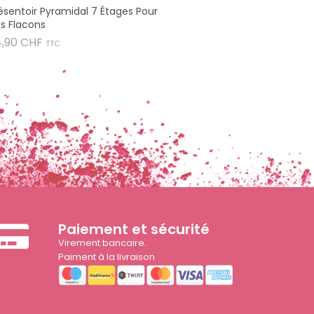
ésentoir Pyramidal 7 Étages Pour
s Flacons
Prix
4,90 CHF
TTC
Paiement et sécurité
Virement bancaire.
Paiment à la livraison