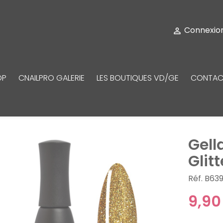
Connexio

OP
CNAILPRO GALERIE
LES BOUTIQUES VD/GE
CONTAC
Gell
Glitt
Réf. B63
9,90