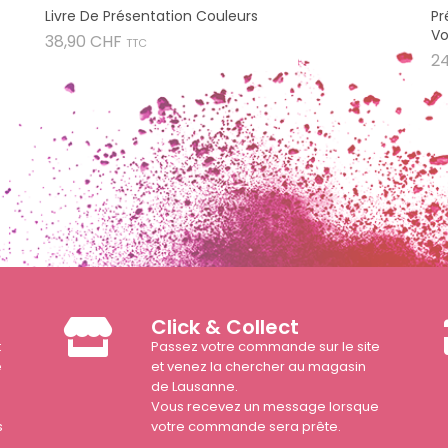
Livre De Présentation Couleurs
Pr
Vo
Prix
38,90 CHF
TTC
2
Click & Collect
t
Passez votre commande sur le site
e
et venez la chercher au magasin
de Lausanne.
Vous recevez un message lorsque
s
votre commande sera prête.