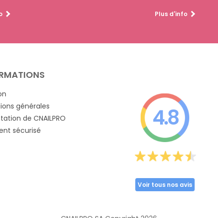
o
Plus d'info
RMATIONS
on
ions générales
4.8
tation de CNAILPRO
nt sécurisé
Voir tous nos avis