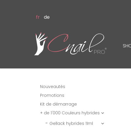
fr
de
SH
Nouveautés
Promotions
Kit de démarrage
+ de 1'000 Couleurs hybrides

Gellack hybrides 11ml
