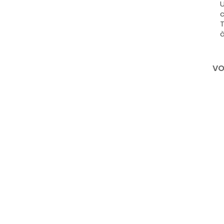
U
c
T
à
VO