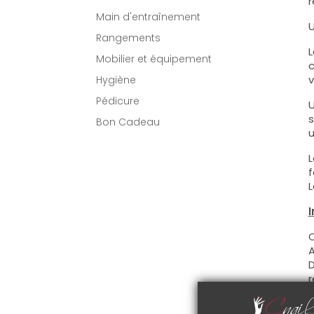
r
Main d'entraînement
U
Rangements
L
Mobilier et équipement
c
v
Hygiène
Pédicure
U
s
Bon Cadeau
u
L
f
L
I
C
A
D
r
C