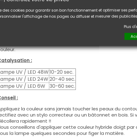
tilisation :
lise des cookies pour garantir son bon fonctionnement et optimiser ses pe
ette couleur s'applique avec son pinceau, de manière fine, s
rsonnaliser l'affichage de nos pages ou diffuser et mesurer des publicités
égraisser la couche de cohésion) ou sur la construction apr
e produit s'applique en deux couches, fermez le bord libre 
Plus d
euxième couche pour garantir un résultat optimal.
Acc
es produits s'utilisent autant en couleur pleine qu'en French
ous pouvez dégraisser la couche de cohésion si vous désirez 
ouleur.
atalysation :
Lampe UV / LED 48W
10-20 sec.
Lampe UV / LED 24W
20-40 sec.
Lampe UV / LED 6W
30-60 sec.
onseil :
ppliquez la couleur sans jamais toucher les peaux du contour
ectifiez avec un stylo correcteur ou un bâtonnet en bois. Si
écollera rapidement !!
ous conseillons d'appliquer cette couleur hybride doigt par do
ous la lampe quelques secondes pour figer la matière.