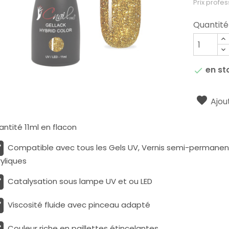
Prix profes
Quantité
en st

Ajout
ntité 11ml en flacon
Compatible avec tous les Gels UV, Vernis semi-permanents
yliques
Catalysation sous lampe UV et ou LED
Viscosité fluide avec pinceau adapté
Couleur riche en paillettes étincelantes