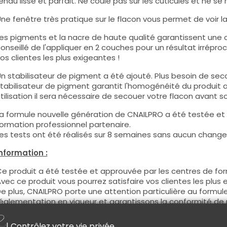
endu lisse et parfait. Ne coule pas sur les cuticules et ne se 
ne fenêtre très pratique sur le flacon vous permet de voir la c
es pigments et la nacre de haute qualité garantissent une co
onseillé de l'appliquer en 2 couches pour un résultat irréproc
os clientes les plus exigeantes !
n stabilisateur de pigment a été ajouté. Plus besoin de seco
tabilisateur de pigment garantit l'homogénéité du produit 
tilisation il sera nécessaire de secouer votre flacon avant son
a formule nouvelle génération de CNAILPRO a été testée et
ormation professionnel partenaire.
es tests ont été réalisés sur 8 semaines sans aucun changem
nformation :
e produit a été testée et approuvée par les centres de for
vec ce produit vous pourrez satisfaire vos clientes les plus 
e plus, CNAILPRO porte une attention particulière au formule
églementation en vigueur et garantissons la conformité de 
eci pour garantir une sécurité d'utilisation optimale.
| Contrôlez votre vie privée