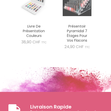
Livre De
Présentoir
Présentation
Pyramidal 7
Couleurs
Étages Pour
Vos Flacons
Prix
38,90 CHF
TTC
Prix
24,90 CHF
TTC
Livraison Rapide