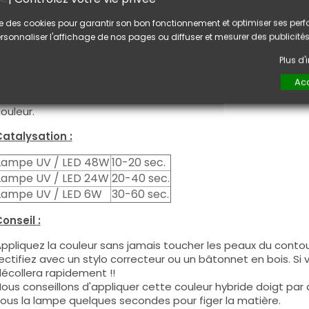
tilisation :
lise des cookies pour garantir son bon fonctionnement et optimiser ses pe
ette couleur s'applique avec son pinceau, de manière fine, s
rsonnaliser l'affichage de nos pages ou diffuser et mesurer des publicités
égraisser la couche de cohésion) ou sur la construction apr
e produit s'applique en deux couches, fermez le bord libre 
Plus d
euxième couche pour garantir un résultat optimal.
Acc
es produits s'utilisent autant en couleur pleine qu'en French
ous pouvez dégraisser la couche de cohésion si vous désirez 
ouleur.
atalysation :
Lampe UV / LED 48W
10-20 sec.
Lampe UV / LED 24W
20-40 sec.
Lampe UV / LED 6W
30-60 sec.
onseil :
ppliquez la couleur sans jamais toucher les peaux du contour
ectifiez avec un stylo correcteur ou un bâtonnet en bois. Si
écollera rapidement !!
ous conseillons d'appliquer cette couleur hybride doigt par do
ous la lampe quelques secondes pour figer la matière.