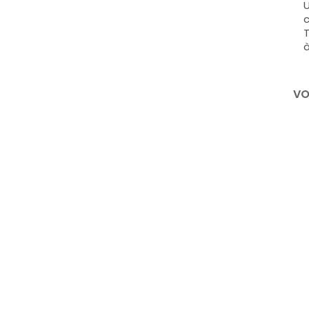
U
c
T
à
VO