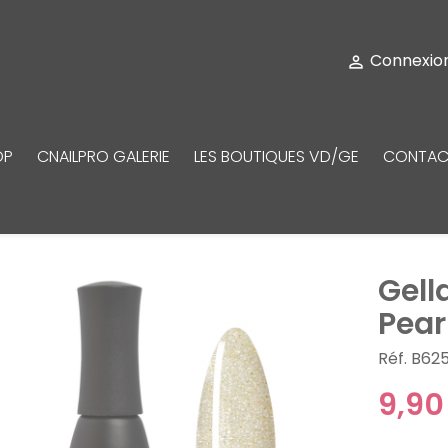
Connexio

OP
CNAILPRO GALERIE
LES BOUTIQUES VD/GE
CONTAC
Gell
Pear
Réf. B62
9,90