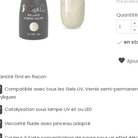
Prix profes
Quantité
en st

Ajout
ntité 11ml en flacon
Compatible avec tous les Gels UV, Vernis semi-permanents
yliques
Catalysation sous lampe UV et ou LED
Viscosité fluide avec pinceau adapté
Couleur à forte concentration de nacre pour un effet élé