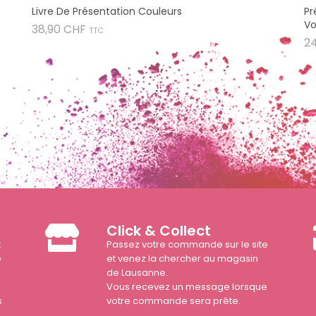
Livre De Présentation Couleurs
Pr
Vo
Prix
38,90 CHF
TTC
2
Click & Collect
t
Passez votre commande sur le site
e
et venez la chercher au magasin
de Lausanne.
Vous recevez un message lorsque
s
votre commande sera prête.