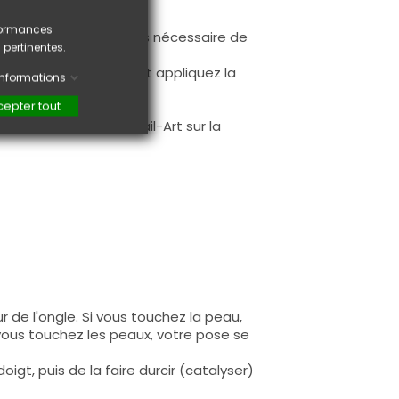
rformances
ur la base (il n'est pas nécessaire de
 pertinentes.
ès limage.
à la première couche et appliquez la
'informations
epter tout
.
faire une création Nail-Art sur la
 de l'ongle. Si vous touchez la peau,
 vous touchez les peaux, votre pose se
igt, puis de la faire durcir (catalyser)