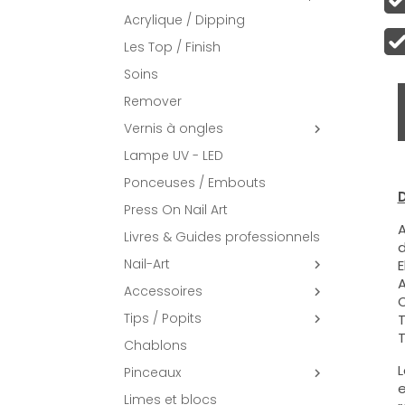
Acrylique / Dipping
Les Top / Finish
Soins
Remover
Vernis à ongles

Lampe UV - LED
Ponceuses / Embouts
D
Press On Nail Art
A
Livres & Guides professionnels
d
Nail-Art
E

A
Accessoires

C
Tips / Popits
T

T
Chablons
L
Pinceaux

e
Limes et blocs