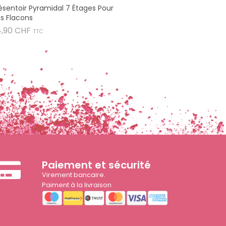
ésentoir Pyramidal 7 Étages Pour
s Flacons
Prix
4,90 CHF
TTC
Paiement et sécurité
Virement bancaire.
Paiment à la livraison