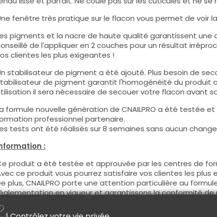
endu lisse et parfait. Ne coule pas sur les cuticules et ne se 
ne fenêtre très pratique sur le flacon vous permet de voir la c
es pigments et la nacre de haute qualité garantissent une co
onseillé de l'appliquer en 2 couches pour un résultat irréproc
os clientes les plus exigeantes !
n stabilisateur de pigment a été ajouté. Plus besoin de seco
tabilisateur de pigment garantit l'homogénéité du produit 
tilisation il sera nécessaire de secouer votre flacon avant son
a formule nouvelle génération de CNAILPRO a été testée et
ormation professionnel partenaire.
es tests ont été réalisés sur 8 semaines sans aucun changem
nformation :
e produit a été testée et approuvée par les centres de for
vec ce produit vous pourrez satisfaire vos clientes les plus 
e plus, CNAILPRO porte une attention particulière au formule
églementation en vigueur et garantissons la conformité de 
eci pour garantir une sécurité d'utilisation optimale.
| Contrôlez votre vie privée