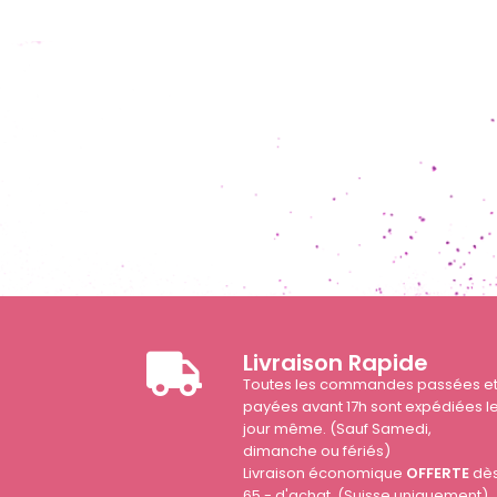
Livraison Rapide
Toutes les commandes passées e
payées avant 17h sont expédiées l
jour même. (Sauf Samedi,
dimanche ou fériés)
Livraison économique
OFFERTE
dè
65.- d'achat. (Suisse uniquement)