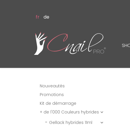
fr
de
SH
Nouveautés
Promotions
Kit de démarrage
+ de 1'000 Couleurs hybrides

Gellack hybrides 11ml
