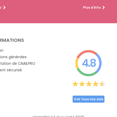
o
Plus d'info
RMATIONS
on
ions générales
4.8
tation de CNAILPRO
nt sécurisé
Voir tous nos avis