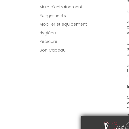
r
Main d'entraînement
U
Rangements
L
Mobilier et équipement
c
v
Hygiène
Pédicure
U
s
Bon Cadeau
u
L
f
L
I
C
A
D
r
C