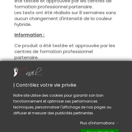
été testée et approuvée par les centres de
formation professionnel partenaire.
Les tests ont été réalisés sur 8 semaines sans
aucun changement d'intensité de la couleur
hybride.
Information :
Ce produit a été testée et approuvée par les
centres de formation professionnel
partenaire.
Avec ce produit vous pourrez satisfaire vos
clientes les plus exigeantes !
De plus, CNAILPRO porte une attention
particulière au formule de ces produits, nous
| Contrôlez votre vie privée
suivons la réglementation en vigueur et
garantissons la conformité de nos produits.
Notre site utilise des cookies pour garantir son bon
Ceci pour garantir une sécurité d'utilisation
fonctionnement et optimiser ses performances
optimale.
techniques, personnaliser l'affichage de nos pages ou
diffuser et mesurer des publicités pertinentes.
Utilisation :
Plus d'informations
Cette couleur s'applique avec son pinceau, de
manière fine, sur la base (il n'est pas