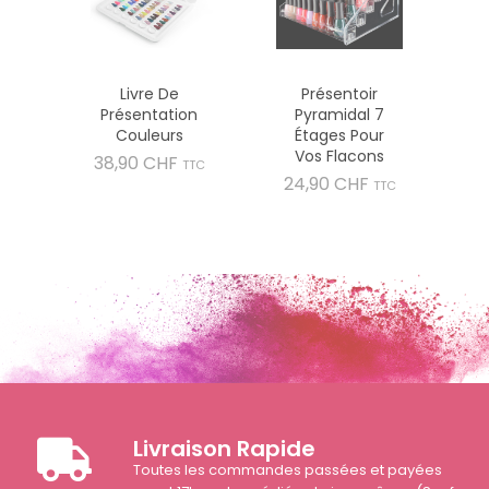
Livre De
Présentoir
Présentation
Pyramidal 7
Couleurs
Étages Pour
Vos Flacons
Prix
38,90 CHF
TTC
Prix
24,90 CHF
TTC
Livraison Rapide
Toutes les commandes passées et payées