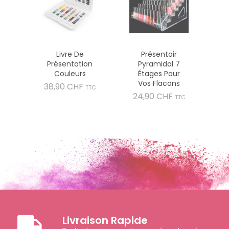
Livre De
Présentoir
Présentation
Pyramidal 7
Couleurs
Étages Pour
Vos Flacons
Prix
38,90 CHF
TTC
Prix
24,90 CHF
TTC
Livraison Rapide