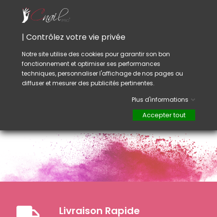
Proposez les tongs jetables à vos clientes
après un soin ou une beauté des pieds
(pédicure), une pose de vernis ou de gel UV.
| Contrôlez votre vie privée
Vous éviterez à vos clientes de remettre leurs
chaussures fermées qui risquent d'abimer
Notre site utilise des cookies pour garantir son bon
leurs soins, vernis à ongles ou autre.
fonctionnement et optimiser ses performances
Juste le temps de renter à la maison.
techniques, personnaliser l'affichage de nos pages ou
Protégez-vous contre les mycoses, les virus
diffuser et mesurer des publicités pertinentes.
tels que les verrues et certains problème
plantaires.
Plus d'informations
Accepter tout
Livraison Rapide