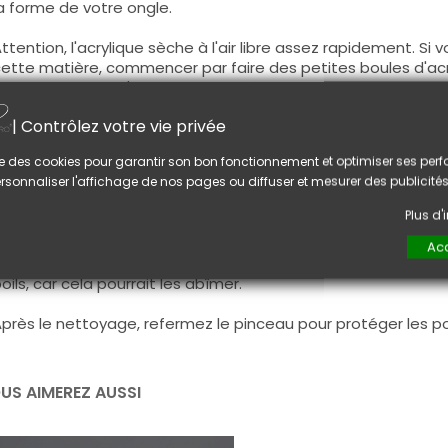
a forme de votre ongle.
ttention, l'acrylique sèche à l'air libre assez rapidement. Si 
ette matière, commencer par faire des petites boules d'acry
ravailler avant qu'elle commence à durcir.
onseil :
| Contrôlez votre vie privée
vant la première utilisation, vous pouvez tremper brièvemen
lise des cookies pour garantir son bon fonctionnement et optimiser ses pe
odet de liquide acrylique pour assouplir légèrement les poil
rsonnaliser l'affichage de nos pages ou diffuser et mesurer des publicités
abrication.
Plus d
près chaque utilisation, nettoyez le pinceau à l'aide un god
uis en écrasant les poils sur un coton avec les ongles pour 
Acc
estés accrochés aux poils du pinceau. Veillez à ne pas laisse
oils, car cela pourrait les abîmer.
près le nettoyage, refermez le pinceau pour protéger les poi
US AIMEREZ AUSSI