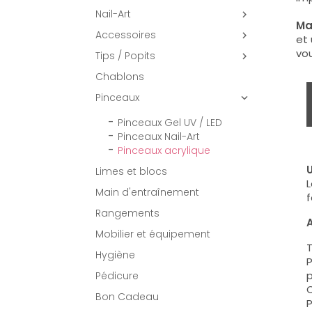
Nail-Art

Ma
Accessoires

et 
vou
Tips / Popits

Chablons
Pinceaux

Pinceaux Gel UV / LED
Pinceaux Nail-Art
Pinceaux acrylique
U
Limes et blocs
L
Main d'entraînement
f
Rangements
A
Mobilier et équipement
T
Hygiène
P
p
Pédicure
C
Bon Cadeau
P