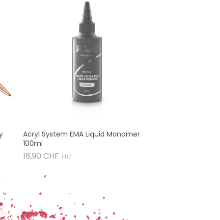
y
Acryl System EMA Liquid Monomer
100ml
Prix
18,90 CHF
TTC