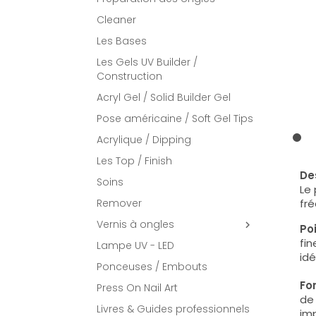
Cleaner
Les Bases
Les Gels UV Builder /
Construction
Acryl Gel / Solid Builder Gel
Pose américaine / Soft Gel Tips
Acrylique / Dipping
Les Top / Finish
Des
Soins
Le 
Remover
fré
Vernis à ongles

Poi
fin
Lampe UV - LED
idé
Ponceuses / Embouts
Fo
Press On Nail Art
de 
Livres & Guides professionnels
imp