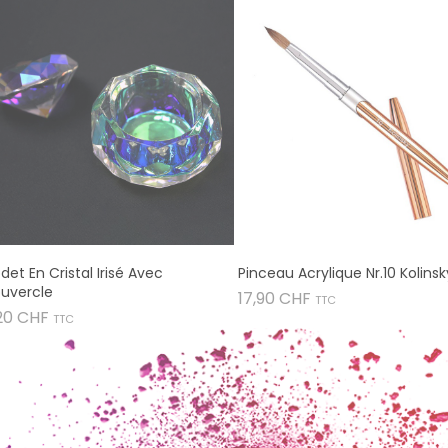
det En Cristal Irisé Avec
Pinceau Acrylique Nr.10 Kolinsk
uvercle
Prix
17,90 CHF
TTC
Prix
20 CHF
TTC