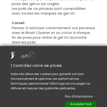
pose des gel uv sur ongles.
Les poils de ce pinceau sont compatibles
avec toutes les marques de gel UV.
Conseil :
Pensez à nettoyer correctement vos pinceaux
avec le Brush Cleaner et un coton à chaque
fin de pose pour retirer le gel UV accroché
dans les poils.
Ranger vos pinceaux à l'abri du soleil et de la
poussière, ainsi vos pinceaux dureront
longtemps.
| Contrôlez votre vie privée
VOUS AIMEREZ AUSSI
Notre site utilise des cookies pour garantir son bon
fonctionnement et optimiser ses performances
techniques, personnaliser l'affichage de nos pages ou
diffuser et mesurer des publicités pertinentes.
Plus d'informations
Accepter tout