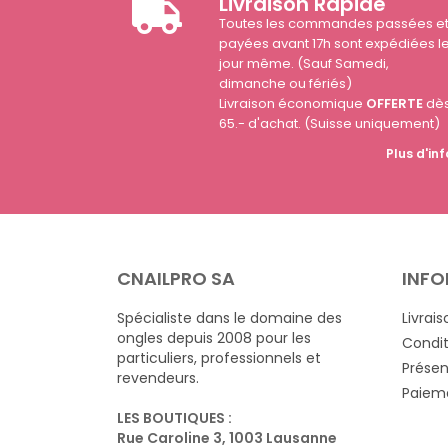
Livraison Rapide
Toutes les commandes passées e
payées avant 17h sont expédiées l
jour même. (Sauf Samedi,
dimanche ou fériés)
Livraison économique
OFFERTE
dè
65.- d'achat. (Suisse uniquement)
Plus d'inf
CNAILPRO SA
INFO
Spécialiste dans le domaine des
Livrais
ongles depuis 2008 pour les
Condit
particuliers, professionnels et
Présen
revendeurs.
Paieme
LES BOUTIQUES :
Rue Caroline 3, 1003 Lausanne