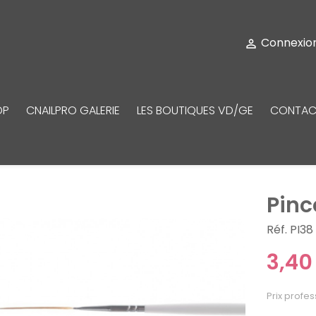
Connexio

OP
CNAILPRO GALERIE
LES BOUTIQUES VD/GE
CONTAC
Pinc
Réf. PI38
3,40
Prix profes