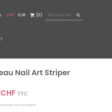
CHF
EUR
(0)
n
shopping_cart

T
eau Nail Art Striper
 CHF
TTC
sionnels sur inscription