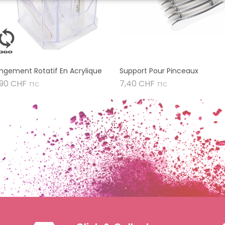
ngement Rotatif En Acrylique
Support Pour Pinceaux
Prix
Prix
,90 CHF
7,40 CHF
TTC
TTC