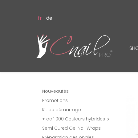
fr
de
SH
Nouveautés
Promotions
Kit de démarrage
+ de 1'000 Couleurs hybrides

Semi Cured Gel Nail Wraps
Préparation des ongles