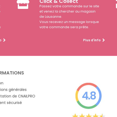
Click & Collect
t
Passez votre commande sur le site
e
et venez la chercher au magasin
de Lausanne.
Vous recevez un message lorsque
s
votre commande sera prête.
o
Plus d'info
RMATIONS
on
ions générales
4.8
tation de CNAILPRO
nt sécurisé