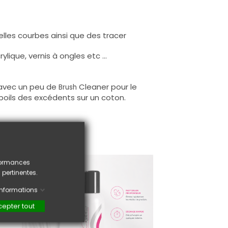
elles courbes ainsi que des tracer
lique, vernis à ongles etc ...
u avec un peu de
Cleaner pour le
Brush
 poils des excédents sur un coton.
rformances
 pertinentes.
'informations
epter tout