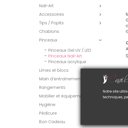
Nail-Art

Accessoires
U

G
Tips / Popits

d
G
Chablons
Pinceaux

C
A
Pinceaux Gel UV / LED
g
Pinceaux Nail-Art
Pinceaux acrylique
Limes et blocs
VO
Main d'entraînement
Rangements
Notre site uti
Mobilier et équipement
techniques, pe
Hygiène
Pédicure
Bon Cadeau