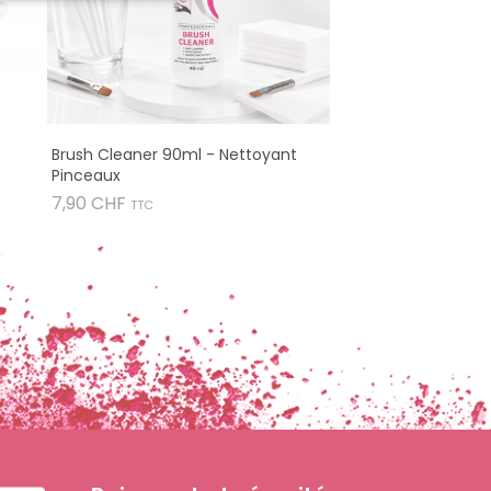
Brush Cleaner 90ml - Nettoyant
Pinceaux
Prix
7,90 CHF
TTC