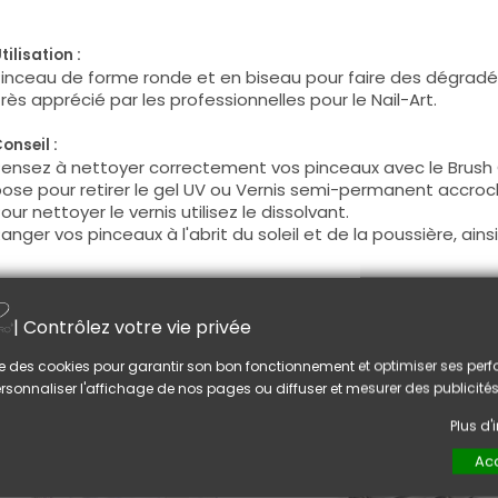
tilisation :
inceau de forme ronde et en biseau pour faire des dégradé
rès apprécié par les professionnelles pour le Nail-Art.
onseil :
ensez à nettoyer correctement vos pinceaux avec le Brush 
ose pour retirer le gel UV ou Vernis semi-permanent accroch
our nettoyer le vernis utilisez le dissolvant.
anger vos pinceaux à l'abrit du soleil et de la poussière, ai
US AIMEREZ AUSSI
| Contrôlez votre vie privée
lise des cookies pour garantir son bon fonctionnement et optimiser ses pe
rsonnaliser l'affichage de nos pages ou diffuser et mesurer des publicités
Plus d
Acc