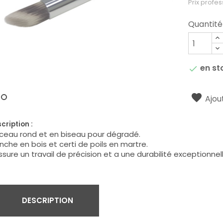
Prix profes
Quantité
en st

Ajout
cription :
ceau rond et en biseau pour dégradé.
che en bois et certi de poils en martre.
assure un travail de précision et a une durabilité exceptionnell
DESCRIPTION