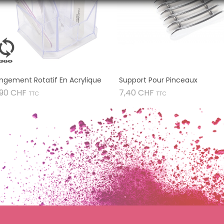
ngement Rotatif En Acrylique
Support Pour Pinceaux
Prix
Prix
,90 CHF
7,40 CHF
TTC
TTC