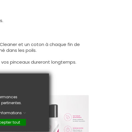
s.
Cleaner et un coton à chaque fin de
é dans les poils.
nsi vos pinceaux dureront longtemps.
rformances
 pertinentes.
'informations
epter tout