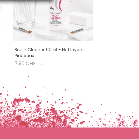
Brush Cleaner 90ml - Nettoyant
Pinceaux
Prix
7,90 CHF
TTC