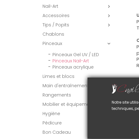
Nail-Art

Accessoires
U

P
Tips / Popits

T
Chablons
C
Pinceaux

P
p
Pinceaux Gel UV / LED
P
Pinceaux Nail-Art
R
Pinceaux acrylique
Limes et blocs
Main d'entraînement
VO
Rangements
Notre site uti
Mobilier et équipement
techniques, pe
Hygiène
Pédicure
Bon Cadeau