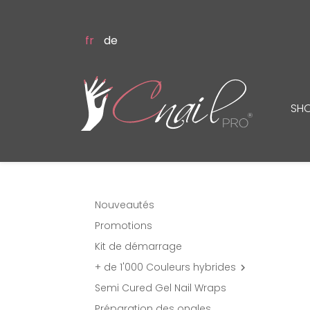
fr
de
SH
Nouveautés
Promotions
Kit de démarrage
+ de 1'000 Couleurs hybrides

Semi Cured Gel Nail Wraps
Préparation des ongles