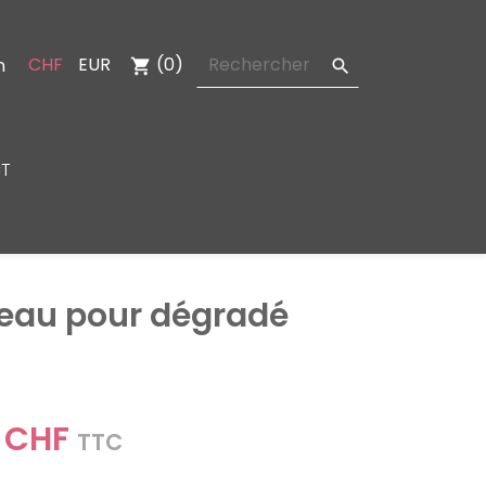
CHF
EUR
(0)
n
shopping_cart

T
eau pour dégradé
d
 CHF
TTC