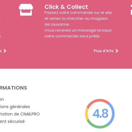
Click & Collect
t
Passez votre commande sur le site
e
et venez la chercher au magasin
de Lausanne.
Vous recevez un message lorsque
s
votre commande sera prête.
o
Plus d'info
RMATIONS
on
ions générales
4.8
tation de CNAILPRO
nt sécurisé