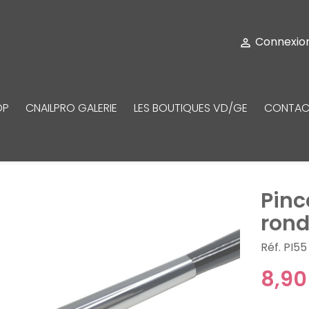
Connexio

OP
CNAILPRO GALERIE
LES BOUTIQUES VD/GE
CONTAC
Pinc
ron
Réf. PI55
8,90