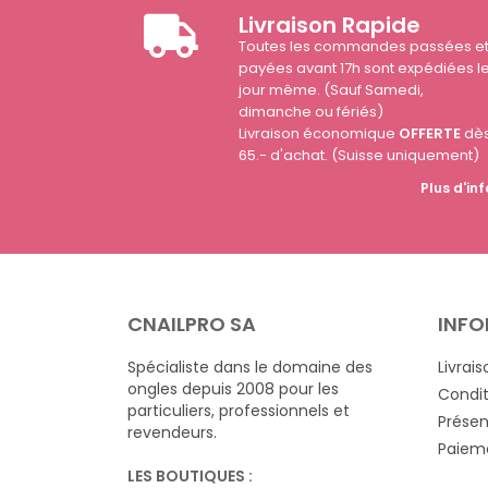
Livraison Rapide
Toutes les commandes passées e
payées avant 17h sont expédiées l
jour même. (Sauf Samedi,
dimanche ou fériés)
Livraison économique
OFFERTE
dè
65.- d'achat. (Suisse uniquement)
Plus d'inf
CNAILPRO SA
INFO
Spécialiste dans le domaine des
Livrais
ongles depuis 2008 pour les
Condit
particuliers, professionnels et
Présen
revendeurs.
Paieme
LES BOUTIQUES :