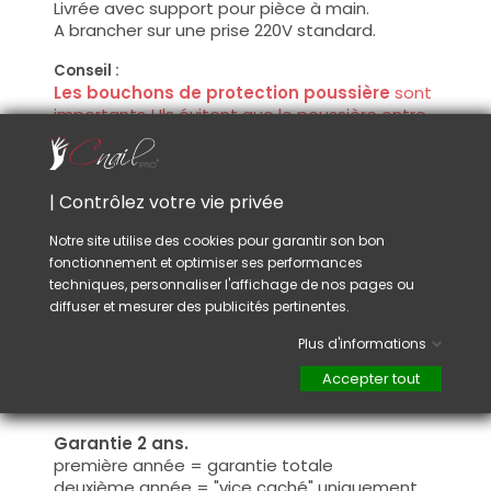
Livrée avec support pour pièce à main.
A brancher sur une prise 220V standard.
Conseil :
Les bouchons de protection poussière
sont
importants ! Ils évitent que le poussière entre
dans votre pièce à main.
Laissez un espace entre le bouchon et
l'embout afin de ne pas freiner le moteur de
| Contrôlez votre vie privée
votre machine.
Notre site utilise des cookies pour garantir son bon
La pièce à main de cette ponceuse peut
fonctionnement et optimiser ses performances
être facilement démontée
à l’avant, sans
techniques, personnaliser l'affichage de nos pages ou
risque de perte de pièces. Cette conception
diffuser et mesurer des publicités pertinentes.
permet un nettoyage en profondeur du
mécanisme interne, idéal pour éliminer les
Plus d'informations
poussières et résidus à l’aide d’un cleaner, et
ainsi prolonger la durée de vie de l’appareil.
Accepter tout
Garantie 2 ans.
première année = garantie totale
deuxième année = "vice caché" uniquement.