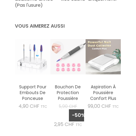
(Pas l'usure)
VOUS AIMEREZ AUSSI
Support Pour
Bouchon De
Aspiration À
Embouts De
Protection
Poussière
Ponceuse
Poussière
Confort Plus
Prix
Prix
Prix
4,90 CHF
99,00 CHF
5,90 CHF
TTC
TTC
de
-50%
base
Prix
2,95 CHF
TTC