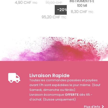
INSTRUMENTS E
Prix
Prix
4,90 CHF
119,00 CHF
TTC
100 Ml
de
-20%
Prix
8,30 CHF
base
TTC
Prix
95,20 CHF
TTC
Livraison Rapide
Toutes les commandes passées et payées
avant 17h sont expédiées le jour même. (Sauf
Samedi, dimanche ou fériés)
Livraison économique
OFFERTE
dès 65.-
d'achat. (Suisse uniquement)
Plus d'info