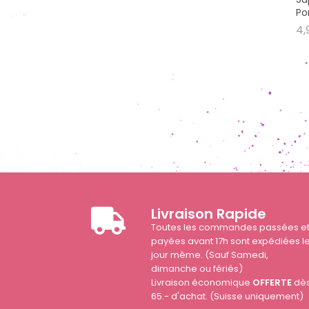
Po
4,
Livraison Rapide
Toutes les commandes passées e
payées avant 17h sont expédiées l
jour même. (Sauf Samedi,
dimanche ou fériés)
Livraison économique
OFFERTE
dè
65.- d'achat. (Suisse uniquement)