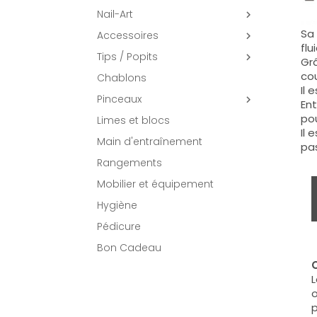
Nail-Art

Sa 
Accessoires

flu
Tips / Popits

Grâ
co
Chablons
Il 
Pinceaux

Ent
pou
Limes et blocs
Il 
Main d'entraînement
pas
Rangements
Mobilier et équipement
Hygiène
Pédicure
Bon Cadeau
C
L
o
p