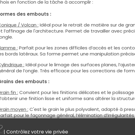
hoix en fonction de la tâche à accomplir :
Formes des embouts :
onique / Volcan :
Idéal pour le retrait de matière sur de gra
t l’affinage de l'architecture. Permet de travailler avec préc
'ongle.
lamme :
Parfait pour les zones difficiles d’accès et les cont
es bords latéraux. Sa forme permet une manipulation précis
ylindrique :
Idéal pour le limage des surfaces planes, l’ajus
énéral de l’ongle. Très efficace pour les corrections de form
Grains des embouts :
rain fin :
Convient pour les finitions délicates et le polissage 
’obtenir une finition lisse et uniforme sans altérer la structu
rain moyen :
C'est le grain le plus polyvalent, adapté à pres
arfait pour le façonnage général, l’élimination d’irrégulari
orme. Que ce soit pour la dépose partielle, le modelage de l
vant la finition, le grain moyen est un incontournable pour un
| Contrôlez votre vie privée