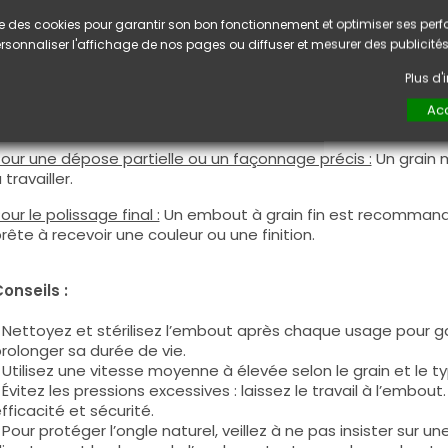
rain rugeux :
Recommandé pour le retrait rapide des couche
lise des cookies pour garantir son bon fonctionnement et optimiser ses pe
articulièrement lors des déposes complètes de gel, acryliq
rsonnaliser l'affichage de nos pages ou diffuser et mesurer des publicités
emps tout en maintenant une bonne précision.
Plus d
hoisir le bon embout :
Acc
our une dépose complète :
Préférez les embouts avec un gr
our une dépose partielle ou un façonnage précis :
Un grain 
 travailler.
our le polissage final :
Un embout à grain fin est recommandé
rête à recevoir une couleur ou une finition.
onseils :
 Nettoyez et stérilisez l’embout après chaque usage pour ga
rolonger sa durée de vie.
 Utilisez une vitesse moyenne à élevée selon le grain et le ty
 Évitez les pressions excessives : laissez le travail à l’embou
fficacité et sécurité.
 Pour protéger l’ongle naturel, veillez à ne pas insister su