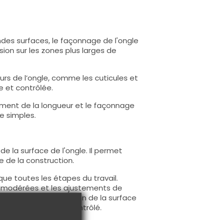
ndes surfaces, le façonnage de l'ongle
ision sur les zones plus larges de
ours de l’ongle, comme les cuticules et
e et contrôlée.
tement de la longueur et le façonnage
e simples.
de la surface de l'ongle. Il permet
re de la construction.
que toutes les étapes du travail.
tés modérées et les ajustements de
'ongle ou la préparation de la surface
 résultat précis et contrôlé.