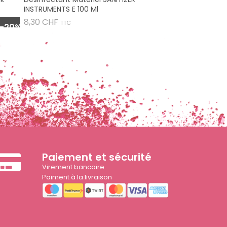
INSTRUMENTS E 100 Ml
Prix
8,30 CHF
TTC
-20%
Paiement et sécurité
Virement bancaire.
Paiment à la livraison