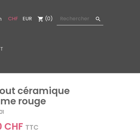
CHF
EUR
(0)
n
shopping_cart

T
out céramique
mme rouge
01
0 CHF
TTC