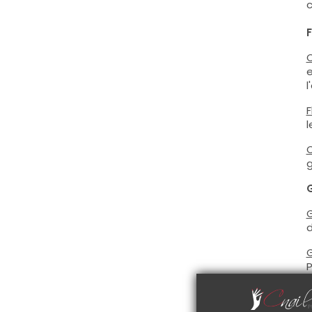
c
C
e
l
F
l
C
g
G
d
G
P
f
a