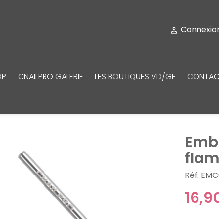
Connexio

OP
CNAILPRO GALERIE
LES BOUTIQUES VD/GE
CONTAC
Emb
fla
Réf. EMC
16,9