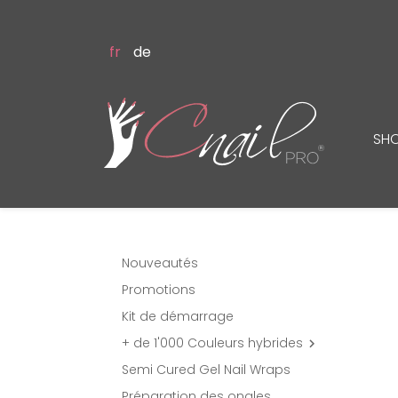
fr
de
SH
Nouveautés
Promotions
Kit de démarrage
+ de 1'000 Couleurs hybrides

Semi Cured Gel Nail Wraps
Préparation des ongles