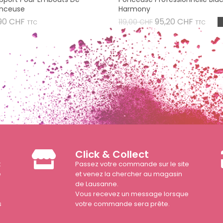
nceuse
Harmony
Prix
Prix
Prix
90 CHF
95,20 CHF
119,00 CHF
TTC
TTC
de
base
Click & Collect
t
Passez votre commande sur le site
e
et venez la chercher au magasin
de Lausanne.
Vous recevez un message lorsque
s
votre commande sera prête.