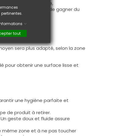
s épaisses de matière,
rformances
ue ou acrygel. Permet de gagner du
 pertinentes.
'informations
epter tout
ain rugeux.
moyen sera plus adapté, selon la zone
 pour obtenir une surface lisse et
rantir une hygiène parfaite et
pe de produit à retirer.
t. Un geste doux et fluide assure
r une même zone et à ne pas toucher