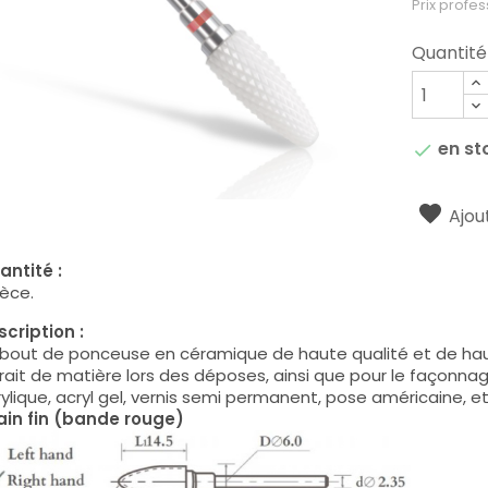
Prix profes
Quantité
en st

Ajout
antité :
ièce.
cription :
bout de ponceuse en céramique de haute qualité et de hau
rait de matière lors des déposes, ainsi que pour le façonnag
ylique, acryl gel, vernis semi permanent, pose américaine, etc
ain fin (bande rouge)