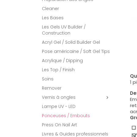
Cleaner
Les Bases
Les Gels UV Builder /
Construction
Acryl Gel / Solid Builder Gel
Pose américaine / Soft Gel Tips
Acrylique / Dipping
Les Top / Finish
Qu
Soins
1 p
Remover
Des
Vernis à ongles

Em
ret
Lampe UV - LED
acr
Ponceuses / Embouts
Gr
Press On Nail Art
Livres & Guides professionnels