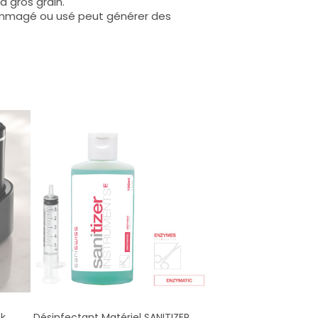
 gros grain.
dommagé ou usé peut générer des
ck
Désinfectant Matériel SANITIZER