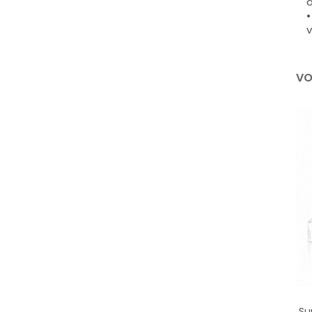
d
•
v
VO
Su