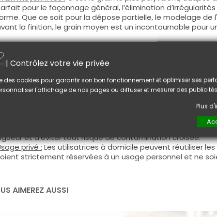
arfait pour le façonnage général, l’élimination d’irrégulari
orme. Que ce soit pour la dépose partielle, le modelage de l
vant la finition, le grain moyen est un incontournable pour un
rain rugeux
#100
:
Recommandé pour le retrait rapide des c
articulièrement lors des déposes complètes de gel, acryliq
| Contrôlez votre vie privée
emps tout en maintenant une bonne précision.
lise des cookies pour garantir son bon fonctionnement et optimiser ses pe
onseil :
rsonnaliser l'affichage de nos pages ou diffuser et mesurer des publicités
es bandes émeri ne sont pas désinfectables, car leur struc
ettoyage en profondeur sans altérer leur efficacité.
Plus d
sage professionnel :
Pour garantir des conditions d’hygiène 
Acc
emplacer la bande émeri après chaque cliente. Cela permet
igueur et d’éviter tout risque de contamination croisée.
sage privé :
Les utilisatrices à domicile peuvent réutiliser le
oient strictement réservées à un usage personnel et ne so
US AIMEREZ AUSSI