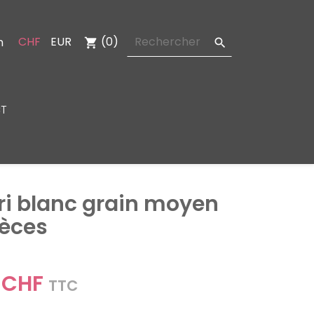
CHF
EUR
(0)
n
shopping_cart

T
i blanc grain moyen
ièces
 CHF
TTC