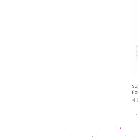
Su
Po
4,