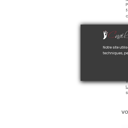
P
f
a
G
p
t
Notre site uti
C
techniques, pe
L
n
U
r
v
U
s
VO