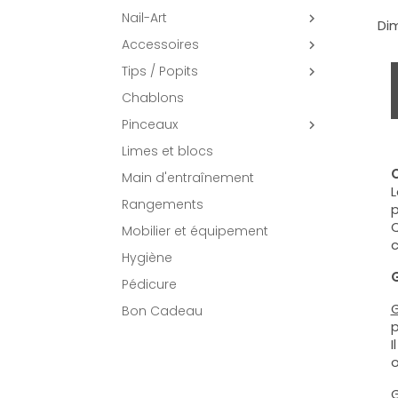
Nail-Art

Dim
Accessoires

Tips / Popits

Chablons
Pinceaux

Limes et blocs
C
Main d'entraînement
L
Rangements
p
Q
Mobilier et équipement
c
Hygiène
G
Pédicure
G
Bon Cadeau
p
I
o