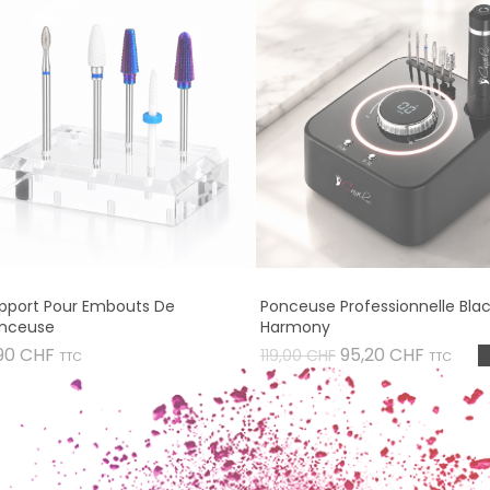
pport Pour Embouts De
Ponceuse Professionnelle Bla
nceuse
Harmony
Prix
Prix
Prix
90 CHF
95,20 CHF
119,00 CHF
TTC
TTC
de
base