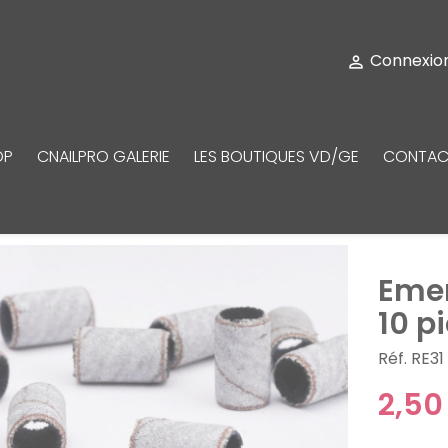
Connexio

OP
CNAILPRO GALERIE
LES BOUTIQUES VD/GE
CONTAC
Emer
10 p
Réf. RE31
2,50