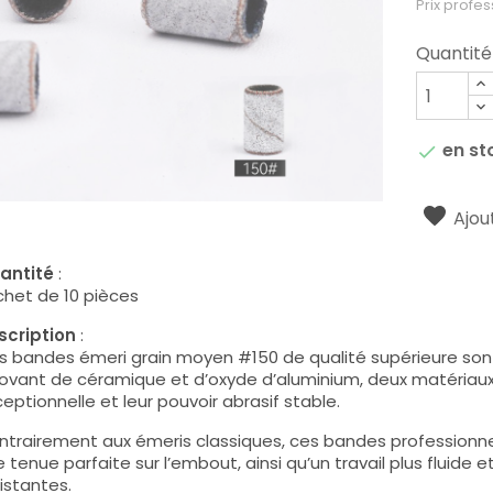
Prix profes
Quantité
en st

Ajout
antité
:
chet de 10 pièces
scription
:
 bandes émeri grain moyen #150 de qualité supérieure sont
ovant de céramique et d’oxyde d’aluminium, deux matériaux 
eptionnelle et leur pouvoir abrasif stable.
trairement aux émeris classiques, ces bandes professionnel
 tenue parfaite sur l’embout, ainsi qu’un travail plus fluide 
istantes.