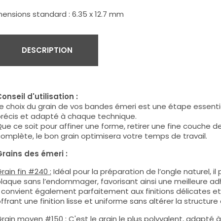
ensions standard : 6.35 x 12.7 mm
DESCRIPTION
onseil d'utilisation :
e choix du grain de vos bandes émeri est une étape essentiel
récis et adapté à chaque technique.
ue ce soit pour affiner une forme, retirer une fine couche 
omplète, le bon grain optimisera votre temps de travail.
rains des émeri :
rain fin #240 :
Idéal pour la préparation de l’ongle naturel, i
laque sans l’endommager, favorisant ainsi une meilleure ad
l convient également parfaitement aux finitions délicates et 
ffrant une finition lisse et uniforme sans altérer la structure
Grain moyen
#150
:
C'est le grain le plus polyvalent, adapté 