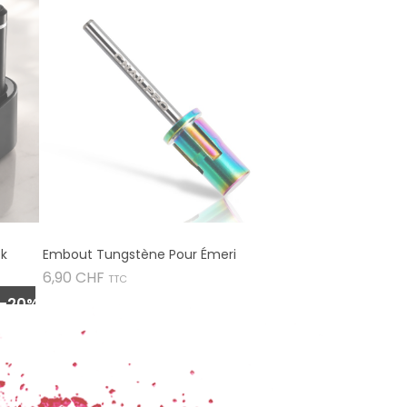
ck
Embout Tungstène Pour Émeri
Prix
6,90 CHF
TTC
-20%