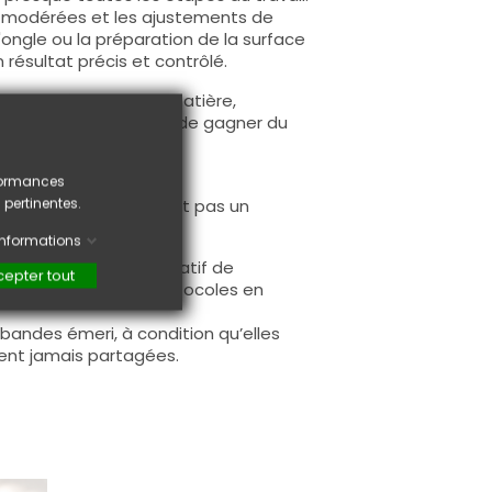
tés modérées et les ajustements de
'ongle ou la préparation de la surface
 résultat précis et contrôlé.
ouches épaisses de matière,
ue ou acrygel. Permet de gagner du
rformances
 pertinentes.
ture abrasive ne permet pas un
'informations
optimales, il est impératif de
epter tout
 de respecter les protocoles en
s bandes émeri, à condition qu’elles
ient jamais partagées.