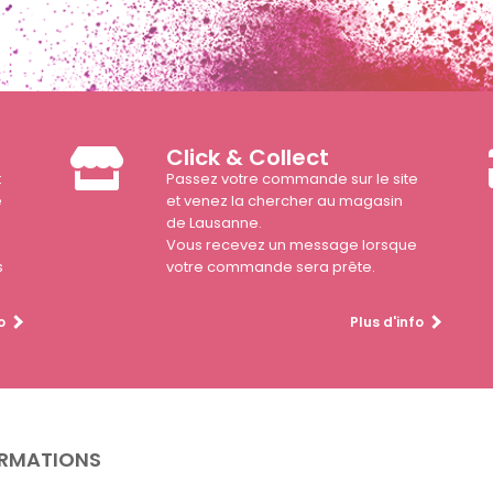
Click & Collect
t
Passez votre commande sur le site
e
et venez la chercher au magasin
de Lausanne.
Vous recevez un message lorsque
s
votre commande sera prête.
o
Plus d'info
RMATIONS