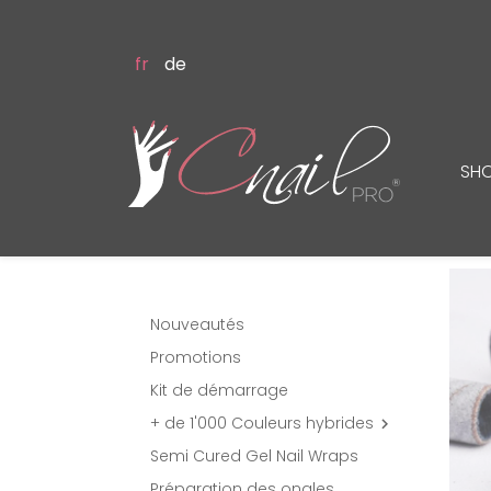
fr
de
SH
Nouveautés
Promotions
Kit de démarrage
+ de 1'000 Couleurs hybrides

Semi Cured Gel Nail Wraps
Préparation des ongles