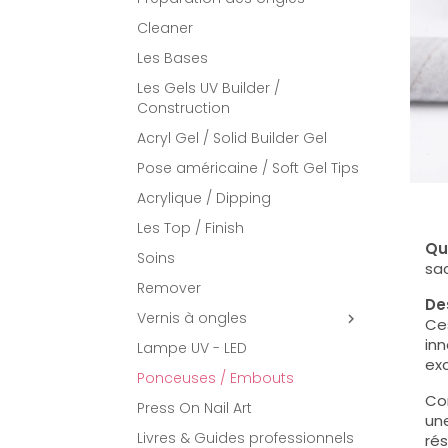
Cleaner
Les Bases
Les Gels UV Builder /
Construction
Acryl Gel / Solid Builder Gel
Pose américaine / Soft Gel Tips
Acrylique / Dipping
Les Top / Finish
Qu
Soins
sa
Remover
De
Vernis à ongles

Ces
inn
Lampe UV - LED
exc
Ponceuses / Embouts
Con
Press On Nail Art
une
Livres & Guides professionnels
rés