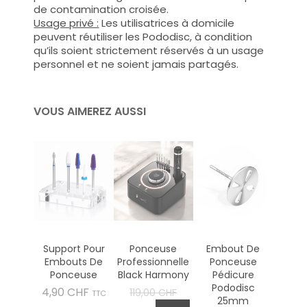
de contamination croisée.
Usage privé :
Les utilisatrices à domicile
peuvent réutiliser les Pododisc, à condition
qu’ils soient strictement réservés à un usage
personnel et ne soient jamais partagés.
VOUS AIMEREZ AUSSI
Support Pour
Ponceuse
Embout De
Embouts De
Professionnelle
Ponceuse
Ponceuse
Black Harmony
Pédicure
Pododisc
Prix
Prix
4,90 CHF
119,00 CHF
TTC
25mm
de