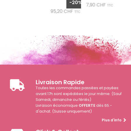
-20%
Prix
7,90 CHF
base
TTC
Prix
95,20 CHF
TTC
Livraison Rapide
Toutes les commandes passées et payées
avant 17h sont expédiées le jour même. (Sauf
Samedi, dimanche ou fériés)
Livraison économique
OFFERTE
dès 65.-
d'achat. (Suisse uniquement)
Plus d'info