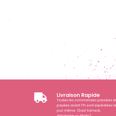
Livraison Rapide
Toutes les commandes passées e
payées avant 17h sont expédiées l
jour même. (Sauf Samedi,
dimanche ou fériés)