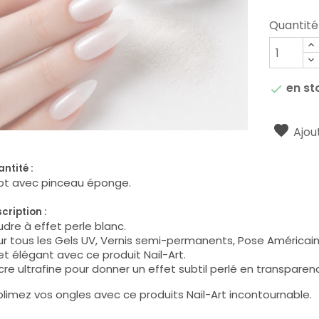
Quantité
en st

Ajout
ntité :
pot avec pinceau éponge.
cription :
dre à effet perle blanc.
r tous les Gels UV, Vernis semi-permanents, Pose Américaine,
et élégant avec ce produit Nail-Art.
re ultrafine pour donner un effet subtil perlé en transparen
limez vos ongles avec ce produits Nail-Art incontournable.