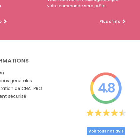
s
votre commande sera prête.
o
Plus d'info
RMATIONS
on
ions générales
4.8
tation de CNAILPRO
nt sécurisé
Voir tous nos avis