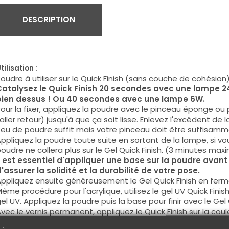
DESCRIPTION
tilisation :
oudre à utiliser sur le Quick Finish (sans couche de cohésion)
Catalysez le Quick Finish 20 secondes avec une lampe 
ien dessus !
Ou 40 secondes avec une lampe 6W.
our la fixer, appliquez la poudre avec le pinceau éponge ou 
aller retour) jusqu'à que ça soit lisse. Enlevez l'excédent de
eu de poudre suffit mais votre pinceau doit être suffisamme
ppliquez la poudre toute suite en sortant de la lampe, si v
oudre ne collera plus sur le Gel Quick Finish. (3 minutes maxim
l est essentiel d'appliquer une base sur la poudre avant 
'assurer la solidité et la durabilité de votre pose.
ppliquez ensuite généreusement le Gel Quick Finish en ferma
ême procédure pour l'acrylique, utilisez le gel UV Quick Finish
el UV. Appliquez la poudre puis la base pour finir avec le Gel
vec le vernis permanent, appliquez le Quick Finish sur la cou
oudre puis la base et enfin le Top Coat en fermant bien les