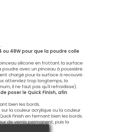
.
24 ou 48W
pour que la poudre colle
pinceau silicone en frottant la surface
 la poudre avec un pinceau à poussière.
nt chargé pour la surface à recouvrir.
ous attendez trop longtemps, la
um, il ne faut pas qu'il refroidisse).
de poser le Quick Finish, afin
nt bien les bords.
 sur la couleur acrylique ou la couleur
 Quick Finish en fermant bien les bords.
leur de vernis permanent, puis la
 bords.