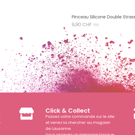
Pinceau Silicone Double Stras
Prix
9,90 CHF
TTC
Click & Collect
t
Passez votre commande sur le site
e
et venez la chercher au magasin
de Lausanne.
Vous recevez un message lorsque