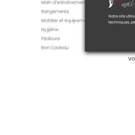
Main d'entraînement
C
Rangements
C
Notre site uti
g
Mobilier et équipement
techniques, pe
U
Hygiène
N
U
Pédicure
Bon Cadeau
VO