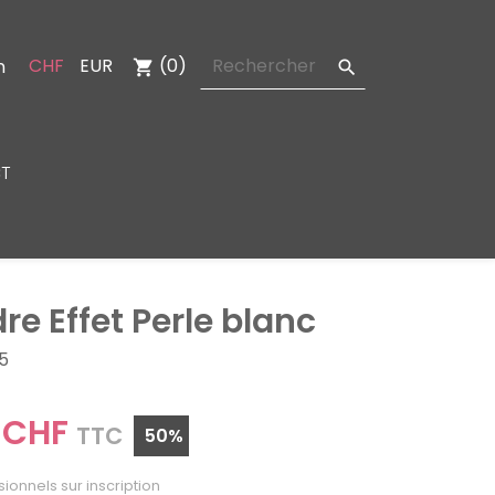
CHF
EUR
(0)
n
shopping_cart

T
re Effet Perle blanc
5
 CHF
TTC
50%
sionnels sur inscription