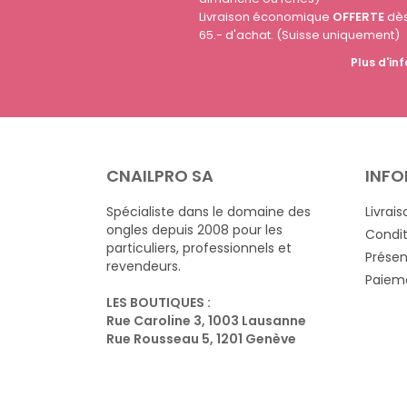
Livraison économique
OFFERTE
dè
65.- d'achat. (Suisse uniquement)
Plus d'inf
CNAILPRO SA
INFO
Spécialiste dans le domaine des
Livrais
ongles depuis 2008 pour les
Condit
particuliers, professionnels et
Présen
revendeurs.
Paieme
LES BOUTIQUES :
Rue Caroline 3, 1003 Lausanne
Rue Rousseau 5, 1201 Genève