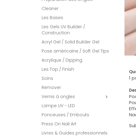
Cleaner
Les Bases
Les Gels UV Builder /
Construction
Acryl Gel / Solid Builder Gel
Pose américaine / Soft Gel Tips
Acrylique / Dipping
Les Top / Finish
Qua
1 
Soins
Remover
Des
Pou
Vernis à ongles

Pou
Lampe UV - LED
Eff
Nac
Ponceuses / Embouts
Press On Nail Art
Sub
Livres & Guides professionnels