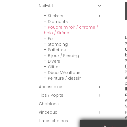
Nail-Art

Stickers

Diamants
Poudre miroir / chrome /
holo / Sirène
U
Foil
P
Stamping
Paillettes
b
Bijoux / Piercing
P
Divers
(
Glitter
P
Déco Métallique
A
Peinture / dessin
p
Accessoires

I
d
Tips / Popits

A
Chablons
M
g
Pinceaux

A
Limes et blocs
p