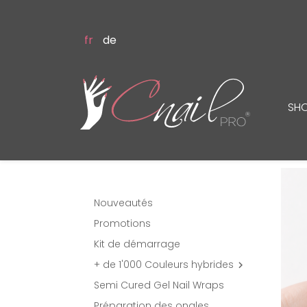
fr
de
SH
Nouveautés
Promotions
Kit de démarrage
+ de 1'000 Couleurs hybrides

Semi Cured Gel Nail Wraps
Préparation des ongles