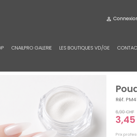
Connexio

OP
CNAILPRO GALERIE
LES BOUTIQUES VD/GE
CONTAC
Poud
Réf. PM4
6,90 CHF
3,45
Prix profes