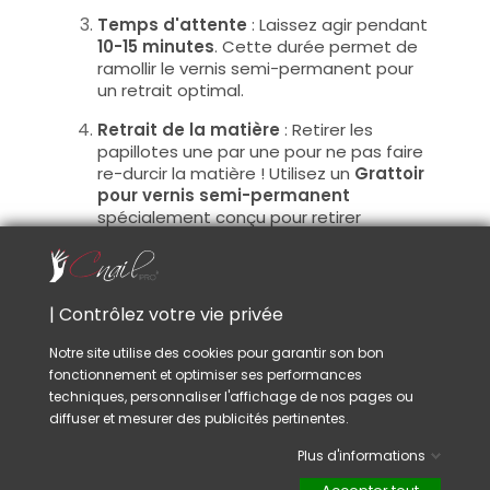
Temps d'attente
: Laissez agir pendant
10-15 minutes
. Cette durée permet de
ramollir le vernis semi-permanent pour
un retrait optimal.
Retrait de la matière
: Retirer les
papillotes une par une pour ne pas faire
re-durcir la matière ! Utilisez un
Grattoir
pour vernis semi-permanent
spécialement conçu pour retirer
efficacement le vernis semi permanent
ramolli (
Vous pouvez aussi utiliser un
pousse cuticule)
. Les bâtonnets en bois
d'oranger sont déconseillés, car ils sont
| Contrôlez votre vie privée
souvent trop souples pour une dépose
efficace.
Notre site utilise des cookies pour garantir son bon
Si des résidus de vernis subsistent,
fonctionnement et optimiser ses performances
répétez l'application pour une
techniques, personnaliser l'affichage de nos pages ou
élimination complète.
diffuser et mesurer des publicités pertinentes.
Finition
: essuyez les résidus avec un
Plus d'informations
coton imbibé de Gel Cleaner. Si vous