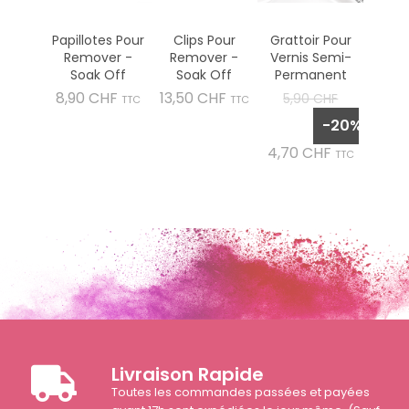
Papillotes Pour
Clips Pour
Grattoir Pour
Remover -
Remover -
Vernis Semi-
Soak Off
Soak Off
Permanent
Prix
Prix
Prix
8,90 CHF
13,50 CHF
5,90 CHF
TTC
TTC
de
-20%
base
Prix
4,70 CHF
TTC
Livraison Rapide
Toutes les commandes passées et payées