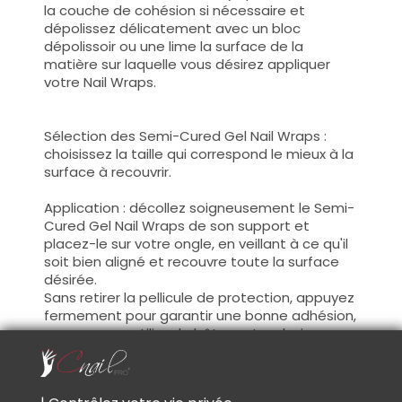
la couche de cohésion si nécessaire et
dépolissez délicatement avec un bloc
dépolissoir ou une lime la surface de la
matière sur laquelle vous désirez appliquer
votre Nail Wraps.
Sélection des Semi-Cured Gel Nail Wraps :
choisissez la taille qui correspond le mieux à la
surface à recouvrir.
Application : décollez soigneusement le Semi-
Cured Gel Nail Wraps de son support et
placez-le sur votre ongle, en veillant à ce qu'il
soit bien aligné et recouvre toute la surface
désirée.
Sans retirer la pellicule de protection, appuyez
fermement pour garantir une bonne adhésion,
vous pouvez utiliser le bâtonnet en bois pour
appuyer sur les contours du Sticker.
Retirer la pellicule transparente, les Gel Sticker
sont souples, tirés délicatement dessus afin