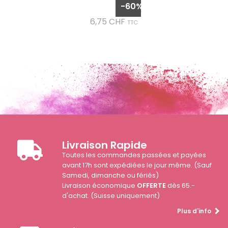
de
-60%
base
Prix
6,75 CHF
TTC
Livraison Rapide
Toutes les commandes passées et payées
avant 17h sont expédiées le jour même. (Sauf
Samedi, dimanche ou fériés)
Livraison économique
OFFERTE
dès 65.-
d'achat. (Suisse uniquement)
Plus d'info