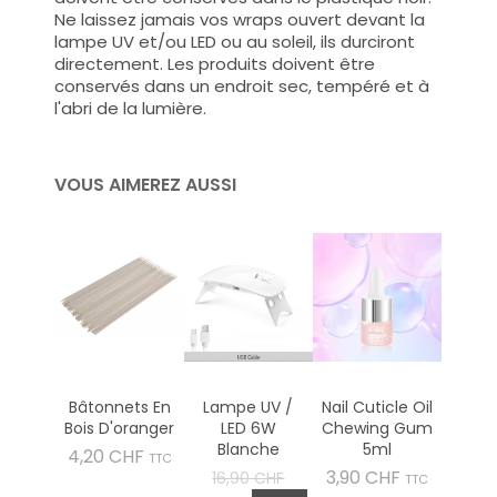
Ne laissez jamais vos wraps ouvert devant la
lampe UV et/ou LED ou au soleil, ils durciront
directement. Les produits doivent être
conservés dans un endroit sec, tempéré et à
l'abri de la lumière.
VOUS AIMEREZ AUSSI
Bâtonnets En
Lampe UV /
Nail Cuticle Oil
Bois D'oranger
LED 6W
Chewing Gum
Blanche
5ml
Prix
4,20 CHF
TTC
Prix
Prix
3,90 CHF
16,90 CHF
TTC