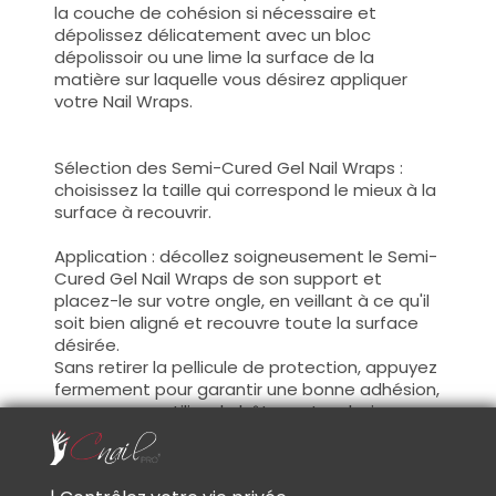
la couche de cohésion si nécessaire et
dépolissez délicatement avec un bloc
dépolissoir ou une lime la surface de la
matière sur laquelle vous désirez appliquer
votre Nail Wraps.
Sélection des Semi-Cured Gel Nail Wraps :
choisissez la taille qui correspond le mieux à la
surface à recouvrir.
Application : décollez soigneusement le Semi-
Cured Gel Nail Wraps de son support et
placez-le sur votre ongle, en veillant à ce qu'il
soit bien aligné et recouvre toute la surface
désirée.
Sans retirer la pellicule de protection, appuyez
fermement pour garantir une bonne adhésion,
vous pouvez utiliser le bâtonnet en bois pour
appuyer sur les contours du Sticker.
Retirer la pellicule transparente, les Gel Sticker
sont souples, tirés délicatement dessus afin