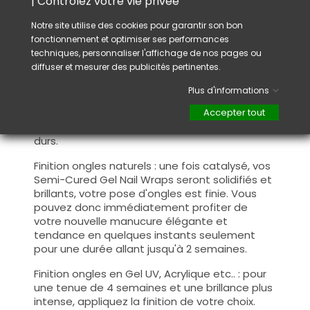
| Contrôlez votre vie privée
qu'ils épousent parfaitement la forme de
l’ongle naturel ou le bombé du Gel, Acrylique
Notre site utilise des cookies pour garantir son bon
ou autres matières.
fonctionnement et optimiser ses performances
Avec un ciseau, coupez la partie du Sticker qui
techniques, personnaliser l'affichage de nos pages ou
dépasse. Puis limez l'extrémité de l'ongle pour
diffuser et mesurer des publicités pertinentes.
retirer l'excédent du sticker afin qu'il suive le
contour de celui-ci.
Plus d'informations
Catalysez : placez vos ongles sous une lampe
Accepter tout
UV et/ou LED pour les catalyser et les rendre
durs.
Finition ongles naturels :
une fois catalysé, vos
Semi-Cured Gel Nail Wraps seront solidifiés et
brillants, votre pose d'ongles est finie. Vous
pouvez donc immédiatement profiter de
votre nouvelle manucure élégante et
tendance en quelques instants seulement
pour une durée allant jusqu'à 2 semaines.
Finition ongles en Gel UV, Acrylique etc.. : p
our
une tenue de 4 semaines et une brillance plus
intense, appliquez la finition de votre choix.