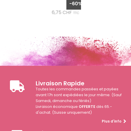
de
-60%
base
Prix
6,75 CHF
TTC
Livraison Rapide
Toutes les commandes passées et payées
avant 17h sont expédiées le jour même. (Sauf
Samedi, dimanche ou fériés)
Livraison économique
OFFERTE
dès 65.-
d'achat. (Suisse uniquement)
Plus d'info