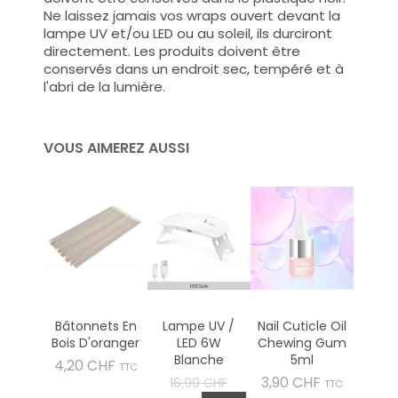
Ne laissez jamais vos wraps ouvert devant la
lampe UV et/ou LED ou au soleil, ils durciront
directement. Les produits doivent être
conservés dans un endroit sec, tempéré et à
l'abri de la lumière.
VOUS AIMEREZ AUSSI
Bâtonnets En
Lampe UV /
Nail Cuticle Oil
Bois D'oranger
LED 6W
Chewing Gum
Blanche
5ml
Prix
4,20 CHF
TTC
Prix
Prix
3,90 CHF
16,90 CHF
TTC