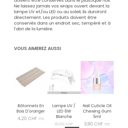
doivent être conservés dans le plastique noir.
Ne laissez jamais vos wraps ouvert devant la
lampe UV et/ou LED ou au soleil, ils durciront
directement. Les produits doivent être
conservés dans un endroit sec, tempéré et à
l'abri de la lumière.
VOUS AIMEREZ AUSSI
Bâtonnets En
Lampe UV /
Nail Cuticle Oil
Bois D'oranger
LED 6W
Chewing Gum
Blanche
5ml
Prix
4,20 CHF
TTC
Prix
Prix
3,90 CHF
16,90 CHF
TTC