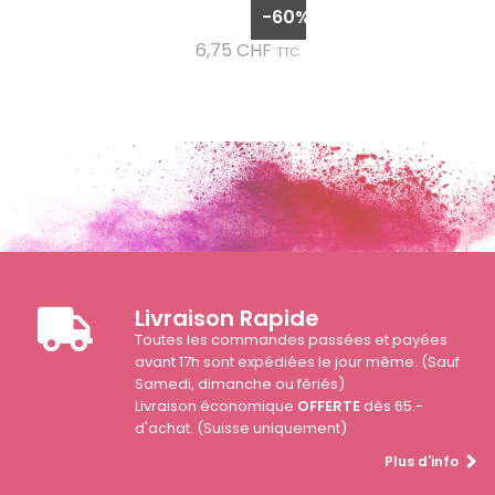
de
-60%
base
Prix
6,75 CHF
TTC
Livraison Rapide
Toutes les commandes passées et payées
avant 17h sont expédiées le jour même. (Sauf
Samedi, dimanche ou fériés)
Livraison économique
OFFERTE
dès 65.-
d'achat. (Suisse uniquement)
Plus d'info