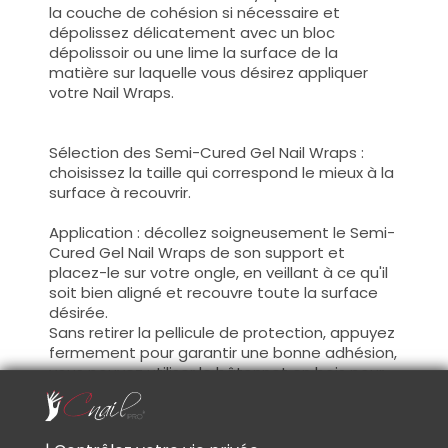
la couche de cohésion si nécessaire et
dépolissez délicatement avec un bloc
dépolissoir ou une lime la surface de la
matière sur laquelle vous désirez appliquer
votre Nail Wraps.
Sélection des Semi-Cured Gel Nail Wraps :
choisissez la taille qui correspond le mieux à la
surface à recouvrir.
Application : décollez soigneusement le Semi-
Cured Gel Nail Wraps de son support et
placez-le sur votre ongle, en veillant à ce qu'il
soit bien aligné et recouvre toute la surface
désirée.
Sans retirer la pellicule de protection, appuyez
fermement pour garantir une bonne adhésion,
vous pouvez utiliser le bâtonnet en bois pour
appuyer sur les contours du Sticker.
Retirer la pellicule transparente, les Gel Sticker
sont souples, tirés délicatement dessus afin