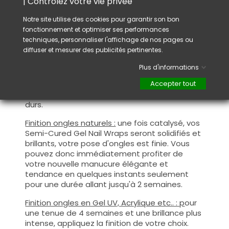
| Contrôlez votre vie privée
qu'ils épousent parfaitement la forme de
l’ongle naturel ou le bombé du Gel, Acrylique
Notre site utilise des cookies pour garantir son bon
ou autres matières.
fonctionnement et optimiser ses performances
Avec un ciseau, coupez la partie du Sticker qui
techniques, personnaliser l'affichage de nos pages ou
dépasse. Puis limez l'extrémité de l'ongle pour
diffuser et mesurer des publicités pertinentes.
retirer l'excédent du sticker afin qu'il suive le
contour de celui-ci.
Plus d'informations
Catalysez : placez vos ongles sous une lampe
Accepter tout
UV et/ou LED pour les catalyser et les rendre
durs.
Finition ongles naturels :
une fois catalysé, vos
Semi-Cured Gel Nail Wraps seront solidifiés et
brillants, votre pose d'ongles est finie. Vous
pouvez donc immédiatement profiter de
votre nouvelle manucure élégante et
tendance en quelques instants seulement
pour une durée allant jusqu'à 2 semaines.
Finition ongles en Gel UV, Acrylique etc.. : p
our
une tenue de 4 semaines et une brillance plus
intense, appliquez la finition de votre choix.