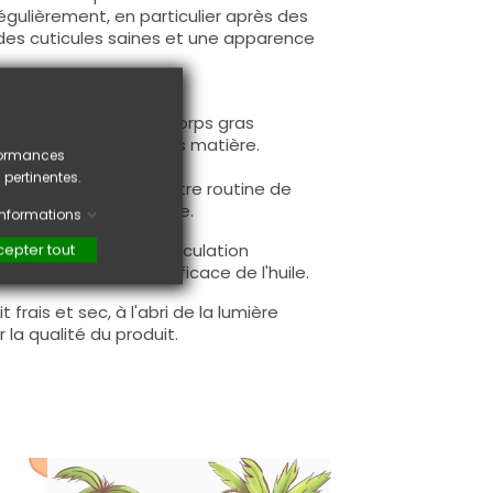
 régulièrement, en particulier après des
 des cuticules saines et une apparence
une pose d'ongle, les corps gras
rmanent, Gel ou autres matière.
rformances
 pertinentes.
uile à cuticule dans votre routine de
r une apparence soignée.
'informations
ux pour stimuler la circulation
epter tout
ne absorption plus efficace de l'huile.
 frais et sec, à l'abri de la lumière
 la qualité du produit.