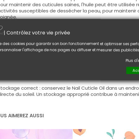
our maintenir des cuticules saines, l'huile peut être utilisée
ctivités susceptibles de dessécher la peau, pour maintenir
oignée.
onseil :
| Contrôlez votre vie privée
mportant à savoir : N'appliquez pas d'huile à cuticule avant 
isquent de créer des décollements de votre Vernis-semi Pe
lise des cookies pour garantir son bon fonctionnement et optimiser ses pe
rsonnaliser l'affichage de nos pages ou diffuser et mesurer des publicités
tilisation régulière : p
our des résultats optimaux, intégrez l'h
oins des ongles. Une utilisation régulière aidera à mainteni
Plus d
assage doux : l
ors de l'application, effectuez un massage do
Acc
anguine dans la zone des cuticules. Cela peut contribuer à u
tockage correct : c
onservez le Nail Cuticle Oil dans un endroit
irecte du soleil. Un stockage approprié contribue à maintenir
US AIMEREZ AUSSI