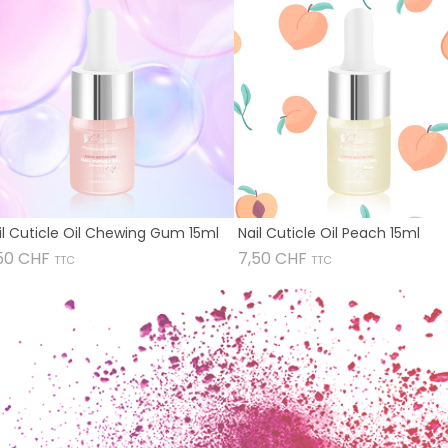
il Cuticle Oil Chewing Gum 15ml
Nail Cuticle Oil Peach 15ml
Prix
Prix
50 CHF
7,50 CHF
TTC
TTC