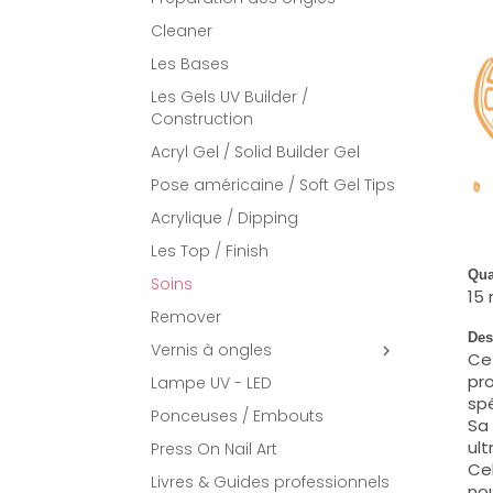
Cleaner
Les Bases
Les Gels UV Builder /
Construction
Acryl Gel / Solid Builder Gel
Pose américaine / Soft Gel Tips
Acrylique / Dipping
Les Top / Finish
Qua
Soins
15 
Remover
Des
Vernis à ongles

Cet
pro
Lampe UV - LED
spé
Ponceuses / Embouts
Sa 
ult
Press On Nail Art
Cel
Livres & Guides professionnels
nou