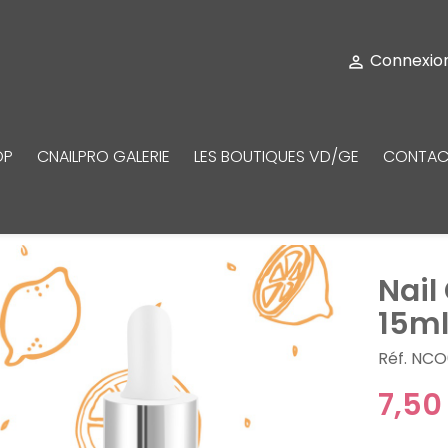
Connexio

OP
CNAILPRO GALERIE
LES BOUTIQUES VD/GE
CONTAC
Nail
15m
Réf. NC
7,50