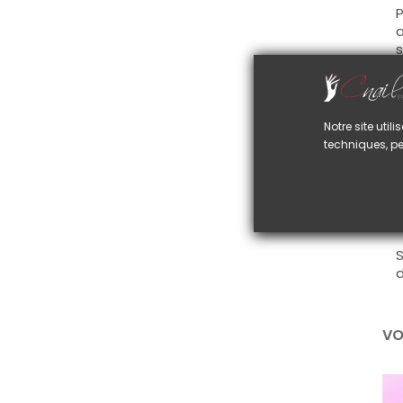
P
a
s
C
I
r
Notre site uti
techniques, pe
U
s
M
s
S
d
VO