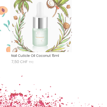
Nail Cuticle Oil Coconut 15ml
Prix
7,50 CHF
TTC