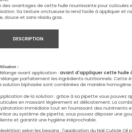
n des avantages de cette huile nourrissante pour cuticules e
lisation. Sa texture onctueuse la rend facile à appliquer et 
se, douce et sans résidu gras.
DESCRIPTION
tilisation :
élange avant application :
avant d'appliquer cette huile à
élanger parfaitement les ingrédients nutritionnels. Cette 
a solution biphasée sont combinées de manière homogène.
pplication de la solution : grâce à sa pipette vous pouvez ap
uticules en massant légèrement et délicatement. La combina
ydratation immédiate tout en fournissant des nutriments esse
râce au système de pipette, vous pouvez déposer une gout
liente et garantir une hygiène irréprochable.
épétition selon les besoins : l
'application du Nail Cuticle Oil