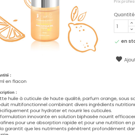
Prix profes
Quantité
en st

Ajout
ntité :
ml en flacon
cription :
te huile à cuticule de haute qualité, parfum orange, sous s
duit multifonctionnel combinant divers ingrédients nutrition
cifiquement pour hydrater et nourrir les cuticules.
formulation innovante en solution biphasée nourrit efficac
rafines pour une absorption rapide et pour une nutrition en 
a garantit que les nutriments pénètrent profondément dans 
rrie.