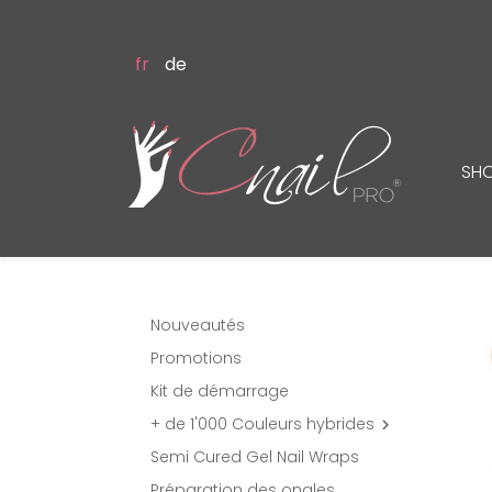
fr
de
SH
Nouveautés
Promotions
Kit de démarrage
+ de 1'000 Couleurs hybrides

Semi Cured Gel Nail Wraps
Préparation des ongles