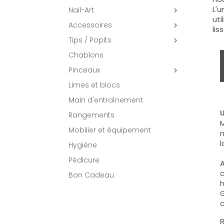
L'u
Nail-Art

uti
Accessoires

lis
Tips / Popits

Chablons
Pinceaux

Limes et blocs
Main d'entraînement
U
Rangements
M
Mobilier et équipement
m
l
Hygiène
Pédicure
A
c
Bon Cadeau
h
G
c
R