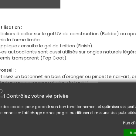
tilisation :
tickers à coller sur le gel UV de construction (Builder) ou ap
ois la forme limée.
ppliquez ensuite le gel de finition (Finish).
es autocollants sont aussi utilisés sur ongles naturels légè
ernis transparent (Top Coat).
onseil :
tilisez un bâtonnet en bois d'oranger ou pincette nail-art, ce
tickers avec précision et plus de facilité.
| Contrôlez votre vie privée
US AIMEREZ AUSSI
lise des cookies pour garantir son bon fonctionnement et optimiser ses pe
rsonnaliser l'affichage de nos pages ou diffuser et mesurer des publicités
Plus d
Acc