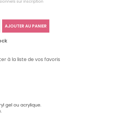
sionnels sur inscription
AJOUTER AU PANIER
ock
er à la liste de vos favoris
l gel ou acrylique.
.