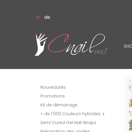
fr
de
SH
Nouveautés
Promotions
Kit de démarrage
+ de 1'000 Couleurs hybrides

Semi Cured Gel Nail Wraps
Préparation des ongles