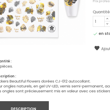
Prix profes
Quantité
en st

Ajout
ntité :
pièces.
cription :
ckers Beautiful Flowers dorées CJ-012 autocollant.
r ongles naturels, en gel UV-LED, vernis semi-permanent, acry
 ongles sont précieusement mis en valeur avec ces stickers
DESCRIPTION