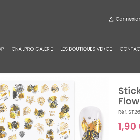
Connexio

OP
CNAILPRO GALERIE
LES BOUTIQUES VD/GE
CONTAC
Stic
Flow
Réf. ST26
1,90