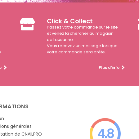
Click & Collect
t
Passez votre commande sur le site
e
et venez la chercher au magasin
de Lausanne.
Vous recevez un message lorsque
s
votre commande sera prête.
o
Plus d'info
RMATIONS
on
ions générales
4.8
tation de CNAILPRO