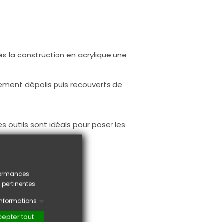
rès la construction en acrylique une
rement dépolis puis recouverts de
s outils sont idéals pour poser les
rformances
 pertinentes.
'informations
epter tout