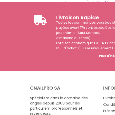
Livraison Rapide
Toutes les commandes passées e
payées avant 17h sont expédiées l
jour même. (Sauf Samedi,
dimanche ou fériés)
Livraison économique
OFFERTE
dè
65.- d'achat. (Suisse uniquement)
Plus d'inf
CNAILPRO SA
INFO
Spécialiste dans le domaine des
Livrais
ongles depuis 2008 pour les
Condit
particuliers, professionnels et
Présen
revendeurs.