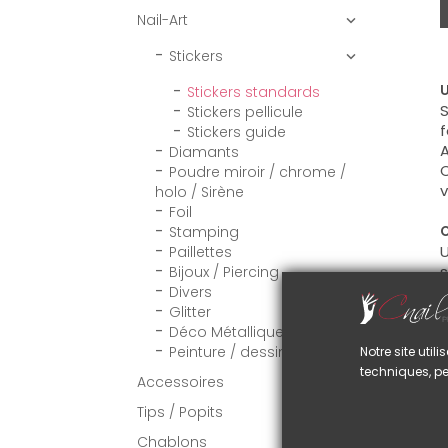
Nail-Art

Stickers

U
Stickers standards
S
Stickers pellicule
f
Stickers guide
A
Diamants
C
Poudre miroir / chrome /
v
holo / Sirène
Foil
C
Stamping
U
Paillettes
s
Bijoux / Piercing
Divers
Glitter
Déco Métallique
VO
Peinture / dessin
Notre site uti
techniques, pe
Accessoires

Tips / Popits

Chablons