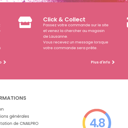
Click & Collect
t
Passez votre commande sur le site
e
et venez la chercher au magasin
de Lausanne.
Vous recevez un message lorsque
s
votre commande sera prête.
o
Plus d'info
RMATIONS
on
ions générales
4.8
tation de CNAILPRO