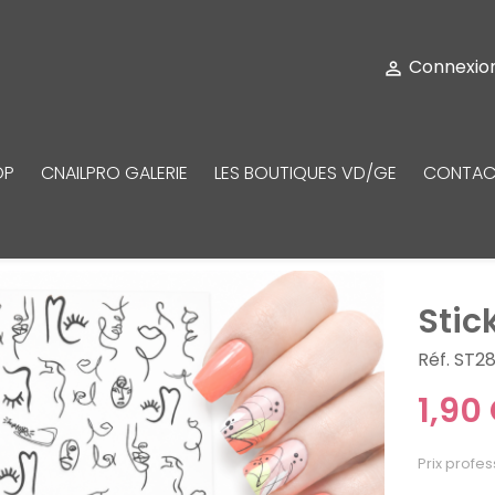
Connexio

OP
CNAILPRO GALERIE
LES BOUTIQUES VD/GE
CONTAC
Stic
Réf. ST2
1,90
Prix profes