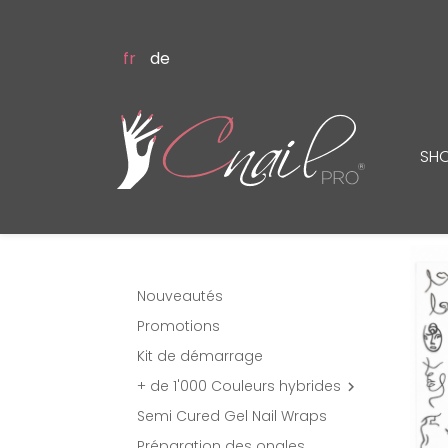
fr
de
SH
Nouveautés
Promotions
Kit de démarrage
+ de 1'000 Couleurs hybrides

Semi Cured Gel Nail Wraps
Préparation des ongles