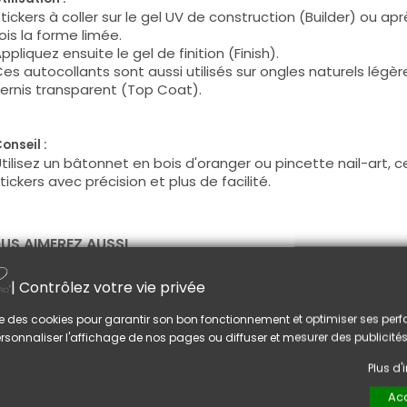
tickers à coller sur le gel UV de construction (Builder) ou ap
ois la forme limée.
ppliquez ensuite le gel de finition (Finish).
es autocollants sont aussi utilisés sur ongles naturels légè
ernis transparent (Top Coat).
onseil :
tilisez un bâtonnet en bois d'oranger ou pincette nail-art, ce
tickers avec précision et plus de facilité.
US AIMEREZ AUSSI
| Contrôlez votre vie privée
lise des cookies pour garantir son bon fonctionnement et optimiser ses pe
rsonnaliser l'affichage de nos pages ou diffuser et mesurer des publicités
Plus d
Acc