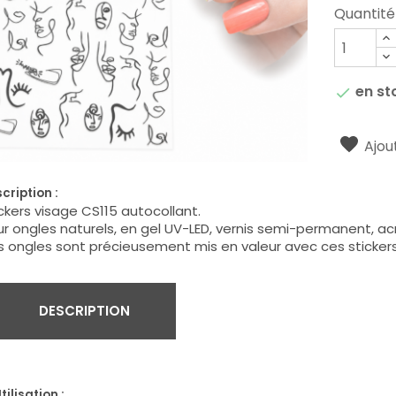
Quantité
en st

Ajout
cription :
ckers visage CS115 autocollant.
r ongles naturels, en gel UV-LED, vernis semi-permanent, acry
 ongles sont précieusement mis en valeur avec ces stickers
DESCRIPTION
tilisation :