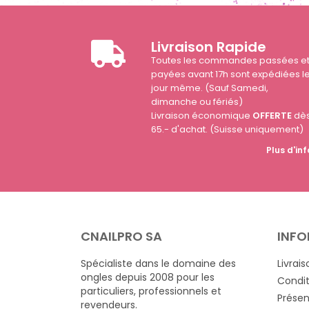
Livraison Rapide
Toutes les commandes passées e
payées avant 17h sont expédiées l
jour même. (Sauf Samedi,
dimanche ou fériés)
Livraison économique
OFFERTE
dè
65.- d'achat. (Suisse uniquement)
Plus d'inf
CNAILPRO SA
INFO
Spécialiste dans le domaine des
Livrais
ongles depuis 2008 pour les
Condit
particuliers, professionnels et
Présen
revendeurs.