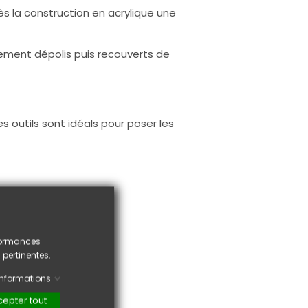
rès la construction en acrylique une
rement dépolis puis recouverts de
s outils sont idéals pour poser les
rformances
 pertinentes.
'informations
epter tout