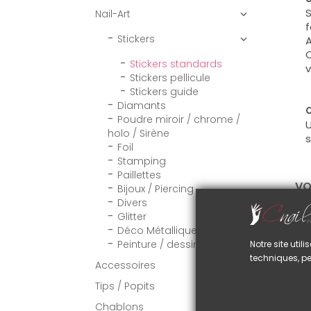
S
Nail-Art

f
Stickers
A

C
Stickers standards
v
Stickers pellicule
Stickers guide
Diamants
C
Poudre miroir / chrome /
U
holo / Sirène
s
Foil
Stamping
Paillettes
VO
Bijoux / Piercing
Divers
Glitter
Déco Métallique
Peinture / dessin
Notre site uti
techniques, pe
Accessoires

Tips / Popits

Chablons