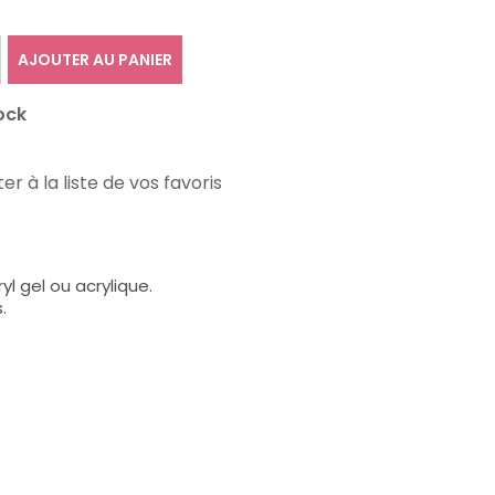
AJOUTER AU PANIER
ock
er à la liste de vos favoris
l gel ou acrylique.
.