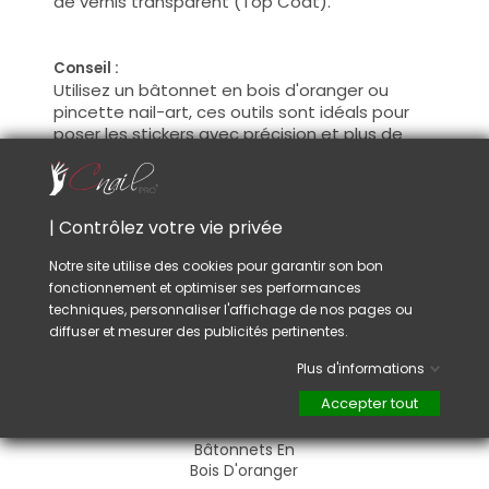
de vernis transparent (Top Coat).
Conseil :
Utilisez un bâtonnet en bois d'oranger ou
pincette nail-art, ces outils sont idéals pour
poser les stickers avec précision et plus de
facilité.
| Contrôlez votre vie privée
VOUS AIMEREZ AUSSI
Notre site utilise des cookies pour garantir son bon
fonctionnement et optimiser ses performances
techniques, personnaliser l'affichage de nos pages ou
diffuser et mesurer des publicités pertinentes.
Plus d'informations
Accepter tout
Bâtonnets En
Bois D'oranger