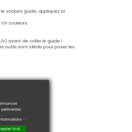
le stickers guide, appliquez la
 UV couleurs.
V) avant de coller le guide !
s outils sont idéals pour poser les
rformances
 pertinentes.
'informations
epter tout