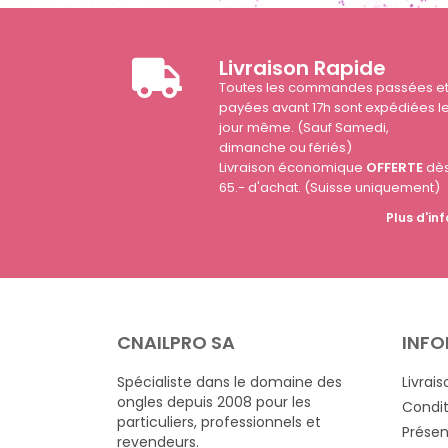
Livraison Rapide
Toutes les commandes passées e
payées avant 17h sont expédiées l
jour même. (Sauf Samedi,
dimanche ou fériés)
Livraison économique
OFFERTE
dè
65.- d'achat. (Suisse uniquement)
Plus d'inf
CNAILPRO SA
INFO
Spécialiste dans le domaine des
Livrais
ongles depuis 2008 pour les
Condit
particuliers, professionnels et
Présen
revendeurs.