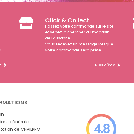
Click & Collect
t
Passez votre commande sur le site
e
et venez la chercher au magasin
de Lausanne.
Vous recevez un message lorsque
s
votre commande sera prête.
o
Plus d'info
RMATIONS
on
ions générales
4.8
tation de CNAILPRO