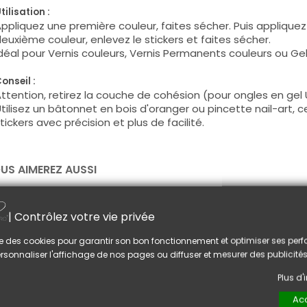
tilisation :
ppliquez une première couleur, faites sécher. Puis appliquez 
euxième couleur, enlevez le stickers et faites sécher.
déal pour Vernis couleurs, Vernis Permanents couleurs ou Gel
onseil :
ttention, retirez la couche de cohésion (pour ongles en gel U
tilisez un bâtonnet en bois d'oranger ou pincette nail-art, ce
tickers avec précision et plus de facilité.
US AIMEREZ AUSSI
| Contrôlez votre vie privée
lise des cookies pour garantir son bon fonctionnement et optimiser ses pe
rsonnaliser l'affichage de nos pages ou diffuser et mesurer des publicités
Plus d
Acc