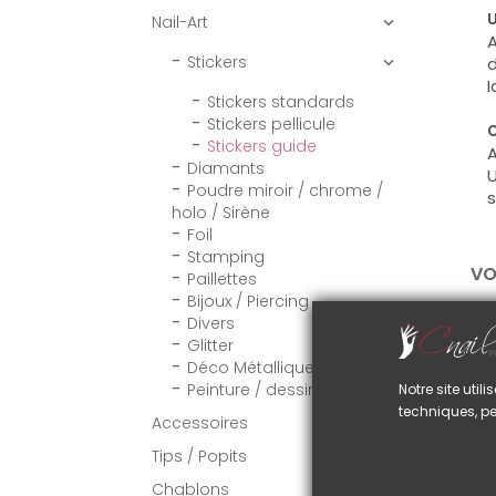
U
Nail-Art

A
Stickers
d

I
Stickers standards
Stickers pellicule
C
Stickers guide
A
Diamants
U
Poudre miroir / chrome /
s
holo / Sirène
Foil
Stamping
VO
Paillettes
Bijoux / Piercing
Divers
Glitter
Déco Métallique
Peinture / dessin
Notre site uti
techniques, pe
Accessoires

Tips / Popits

Chablons