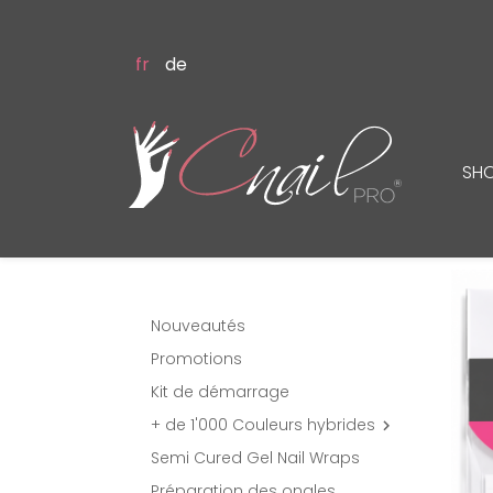
fr
de
SH
Nouveautés
Promotions
Kit de démarrage
+ de 1'000 Couleurs hybrides

Semi Cured Gel Nail Wraps
Préparation des ongles