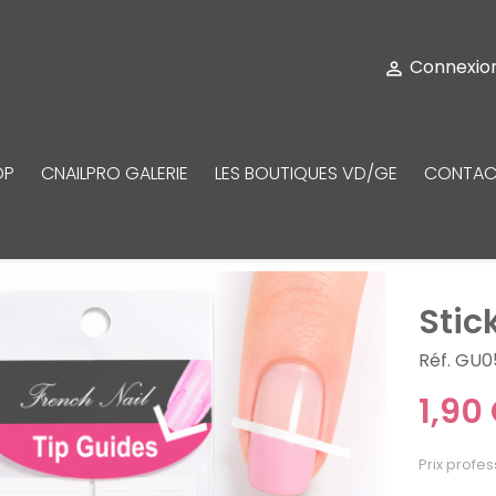
Connexio

OP
CNAILPRO GALERIE
LES BOUTIQUES VD/GE
CONTAC
Stic
Réf. GU0
1,90
Prix profes