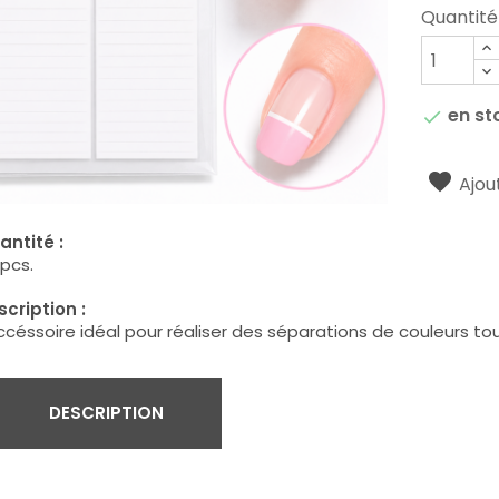
Quantité
en st

Ajout
antité :
pcs.
cription :
ccéssoire idéal pour réaliser des séparations de couleurs t
DESCRIPTION