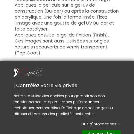
Appliquez la pellicule sur le gel uv de
construction (Builder) ou après la construction
en acrylique, une fois la forme limée. Fixez
l'image avec une goutte de gel UV Builder et
faite catalyser.
Appliquez ensuite le gel de finition (Finish).
Ces images sont aussi utilisées sur ongles
naturels recouverts de vernis transparent
(Top Coat).
Conseil :
Utilisez un bâtonnet en bois d'oranger ou
pincette nail-art, ces outils sont idéals pour
poser les stickers avec précision et plus de
| Contrôlez votre vie privée
facilité.
Notre site utilise des cookies pour garantir son bon
fonctionnement et optimiser ses performances
techniques, personnaliser l'affichage de nos pages ou
VOUS AIMEREZ AUSSI
diffuser et mesurer des publicités pertinentes.
Plus d'informations
Accepter tout