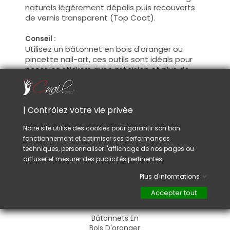
naturels légèrement dépolis puis recouverts
de vernis transparent (Top Coat).
Conseil :
Utilisez un bâtonnet en bois d'oranger ou
pincette nail-art, ces outils sont idéals pour
poser les stickers avec précision et plus de
facilité.
| Contrôlez votre vie privée
VOUS AIMEREZ AUSSI
Notre site utilise des cookies pour garantir son bon
fonctionnement et optimiser ses performances
techniques, personnaliser l'affichage de nos pages ou
diffuser et mesurer des publicités pertinentes.
Plus d'informations
Accepter tout
Bâtonnets En
Bois D'oranger