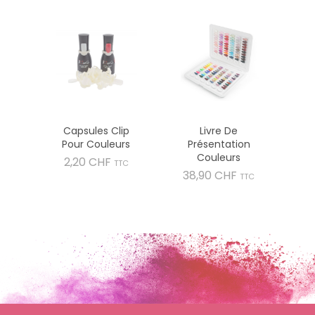
Capsules Clip
Livre De
Pour Couleurs
Présentation
Couleurs
Prix
2,20 CHF
TTC
Prix
38,90 CHF
TTC