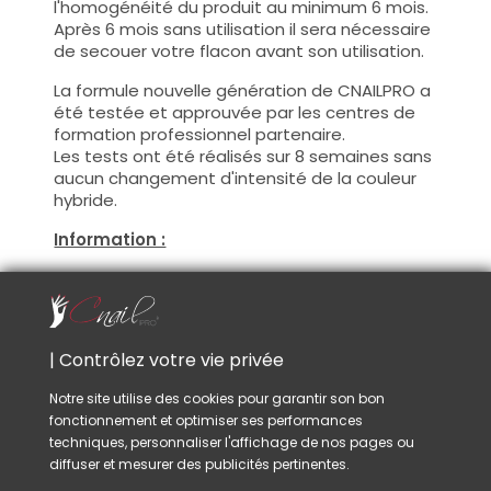
l'homogénéité du produit au minimum 6 mois.
Après 6 mois sans utilisation il sera nécessaire
de secouer votre flacon avant son utilisation.
La formule nouvelle génération de CNAILPRO a
été testée et approuvée par les centres de
formation professionnel partenaire.
Les tests ont été réalisés sur 8 semaines sans
aucun changement d'intensité de la couleur
hybride.
Information :
Ce produit a été testée et approuvée par les
centres de formation professionnel
partenaire.
Avec ce produit vous pourrez satisfaire vos
| Contrôlez votre vie privée
clientes les plus exigeantes !
De plus, CNAILPRO porte une attention
Notre site utilise des cookies pour garantir son bon
particulière au formule de ces produits, nous
fonctionnement et optimiser ses performances
suivons la réglementation en vigueur et
techniques, personnaliser l'affichage de nos pages ou
garantissons la conformité de nos produits.
diffuser et mesurer des publicités pertinentes.
Ceci pour garantir une sécurité d'utilisation