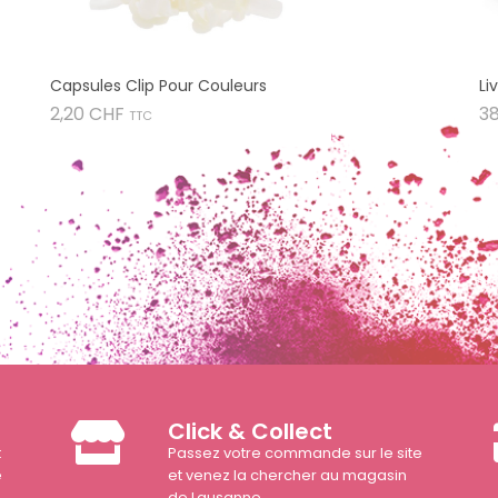
Capsules Clip Pour Couleurs
Li
Prix
2,20 CHF
3
TTC
Click & Collect
t
Passez votre commande sur le site
e
et venez la chercher au magasin
de Lausanne.