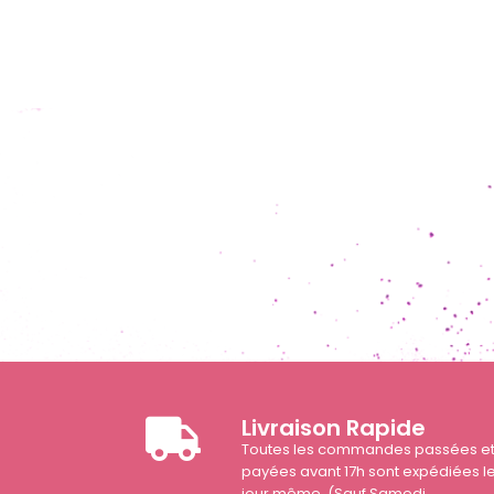
Livraison Rapide
Toutes les commandes passées e
payées avant 17h sont expédiées l
jour même. (Sauf Samedi,