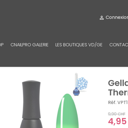
Connexio

OP
CNAILPRO GALERIE
LES BOUTIQUES VD/GE
CONTAC
Gell
The
Réf. VPT
9,90 CHF
4,95