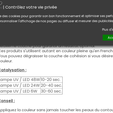
e plus, CNAILPRO porte une attention particulière au formule
| Contrôlez votre vie privée
églementation en vigueur et garantissons la conformité de 
eci pour garantir une sécurité d'utilisation optimale.
lise des cookies pour garantir son bon fonctionnement et optimiser ses pe
rsonnaliser l'affichage de nos pages ou diffuser et mesurer des publicités
tilisation :
Plus d
ette couleur s'applique avec son pinceau, de manière fine, s
égraisser la couche de cohésion) ou sur la construction apr
Acc
e produit s'applique en deux couches, fermez le bord libre 
euxième couche pour garantir un résultat optimal.
es produits s'utilisent autant en couleur pleine qu'en French
ous pouvez dégraisser la couche de cohésion si vous désirez 
ouleur.
atalysation :
Lampe UV / LED 48W
10-20 sec.
Lampe UV / LED 24W
20-40 sec.
Lampe UV / LED 6W
30-60 sec.
onseil :
ppliquez la couleur sans jamais toucher les peaux du contour