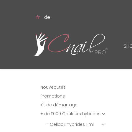
fr
de
SH
Nouveautés
Promotions
Kit de démarrage
+ de 1'000 Couleurs hybrides

Gellack hybrides 11ml
