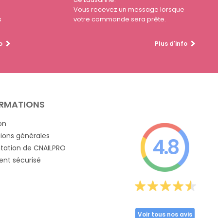
Vous recevez un message lorsque
s
votre commande sera prête.
o
Plus d'info
RMATIONS
on
ions générales
4.8
tation de CNAILPRO
nt sécurisé
Voir tous nos avis