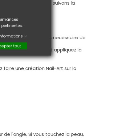
 de ces produits, nous suivons la
nos produits.
rformances
 pertinentes.
'informations
ur la base (il n'est pas nécessaire de
ès limage.
epter tout
à la première couche et appliquez la
.
faire une création Nail-Art sur la
 de l'ongle. Si vous touchez la peau,