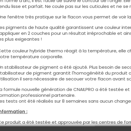
n forme d'arc, il est facile de suivre le contour de l'ongle. E
endu lisse et parfait. Ne coule pas sur les cuticules et ne se 
ne fenêtre très pratique sur le flacon vous permet de voir la c
es pigments de haute qualité garantissent une couleur intens
'appliquer en 2 couches pour un résultat irréprochable et ains
es plus exigeantes !
ette couleur hybride thermo réagit à la température, elle c
otre température corporelle.
n stabilisateur de pigment a été ajouté. Plus besoin de seco
tabilisateur de pigment garantit l'homogénéité du produit 
tilisation il sera nécessaire de secouer votre flacon avant son
a formule nouvelle génération de CNAILPRO a été testée et
ormation professionnel partenaire.
es tests ont été réalisés sur 8 semaines sans aucun changem
nformation :
e produit a été testée et approuvée par les centres de for
vec ce produit vous pourrez satisfaire vos clientes les plus 