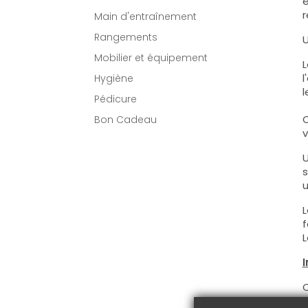
e
r
Main d'entraînement
Rangements
U
Mobilier et équipement
L
l
Hygiène
l
Pédicure
C
Bon Cadeau
v
U
s
u
L
f
L
I
C
A