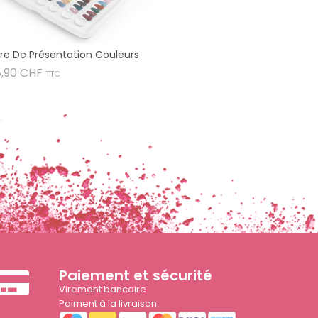
vre De Présentation Couleurs
Prix
8,90 CHF
TTC
Paiement et sécurité
Virement bancaire.
Paiment à la livraison