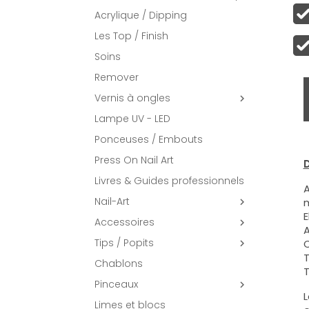
Acrylique / Dipping
Les Top / Finish
Soins
Remover
Vernis à ongles

Lampe UV - LED
Ponceuses / Embouts
Press On Nail Art
D
Livres & Guides professionnels
A
Nail-Art
m

E
Accessoires

A
Tips / Popits
C

T
Chablons
T
Pinceaux

L
Limes et blocs