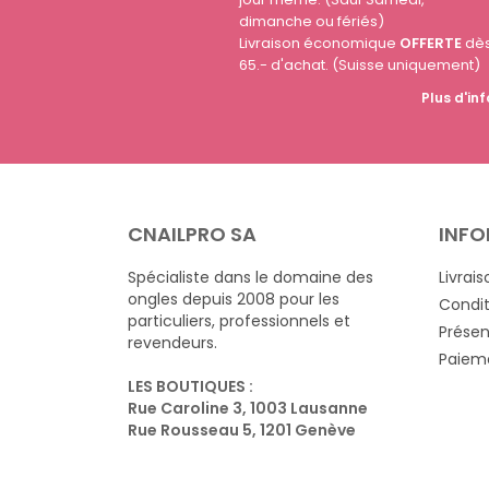
dimanche ou fériés)
Livraison économique
OFFERTE
dè
65.- d'achat. (Suisse uniquement)
Plus d'inf
CNAILPRO SA
INFO
Spécialiste dans le domaine des
Livrais
ongles depuis 2008 pour les
Condit
particuliers, professionnels et
Présen
revendeurs.
Paieme
LES BOUTIQUES :
Rue Caroline 3, 1003 Lausanne
Rue Rousseau 5, 1201 Genève