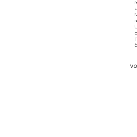
r
d
N
s
U
c
T
à
VO