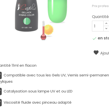
Prix profes
Quantité
en st

Ajout
ntité 11ml en flacon
Compatible avec tous les Gels UV, Vernis semi-permanents
yliques
Catalysation sous lampe UV et ou LED
Viscosité fluide avec pinceau adapté