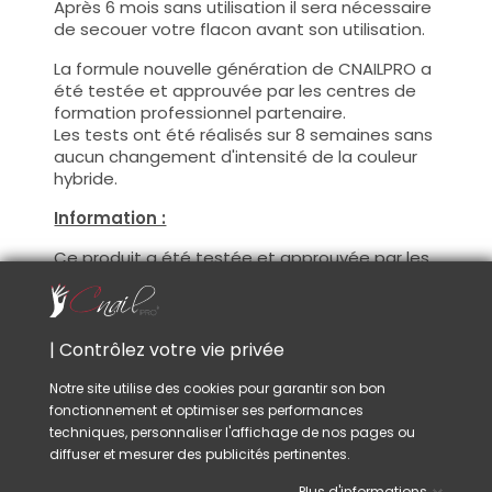
Après 6 mois sans utilisation il sera nécessaire
de secouer votre flacon avant son utilisation.
La formule nouvelle génération de CNAILPRO a
été testée et approuvée par les centres de
formation professionnel partenaire.
Les tests ont été réalisés sur 8 semaines sans
aucun changement d'intensité de la couleur
hybride.
Information :
Ce produit a été testée et approuvée par les
centres de formation professionnel
partenaire.
Avec ce produit vous pourrez satisfaire vos
clientes les plus exigeantes !
| Contrôlez votre vie privée
De plus, CNAILPRO porte une attention
particulière au formule de ces produits, nous
Notre site utilise des cookies pour garantir son bon
suivons la réglementation en vigueur et
fonctionnement et optimiser ses performances
garantissons la conformité de nos produits.
techniques, personnaliser l'affichage de nos pages ou
Ceci pour garantir une sécurité d'utilisation
diffuser et mesurer des publicités pertinentes.
optimale.
Plus d'informations