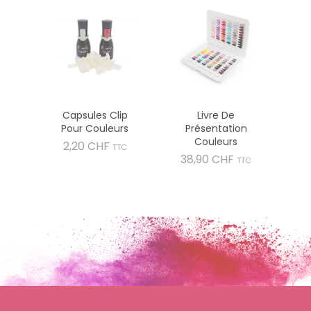
Capsules Clip
Livre De
Pour Couleurs
Présentation
Couleurs
Prix
2,20 CHF
TTC
Prix
38,90 CHF
TTC